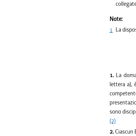
collegate
Note:
1
La dispo
1.
La doman
lettera a),
competente 
presentazio
sono discip
(2)
2.
Ciascun 