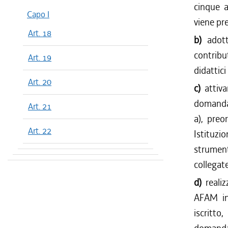
cinque a
Capo I
viene pr
Art. 18
b)
adot
contribu
Art. 19
didattici
Art. 20
c)
attiva
domanda d
Art. 21
a), preo
Art. 22
Istituzi
strument
collegate
d)
reali
AFAM ind
iscritto