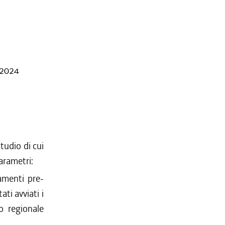
7/2024
tudio di cui
arametri:
amenti pre-
ti avviati i
rio regionale