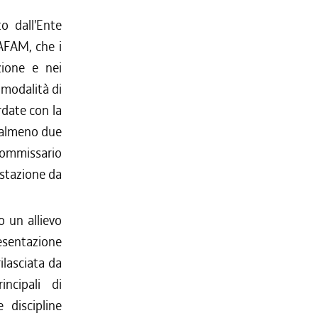
o dall'Ente
'AFAM, che i
zione e nei
 modalità di
rdate con la
 almeno due
commissario
estazione da
o un allievo
resentazione
ilasciata da
ncipali di
 discipline