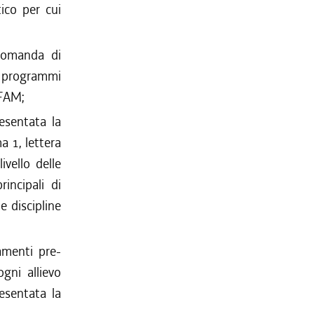
ico per cui
 domanda di
 i programmi
AFAM;
resentata la
a 1, lettera
ivello delle
incipali di
 discipline
namenti pre-
gni allievo
resentata la