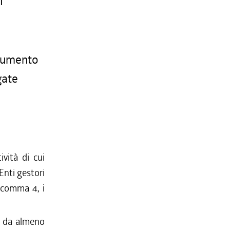
I
trumento
gate
ività di cui
 Enti gestori
3, comma 4, i
le da almeno