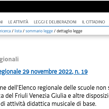
NI
LE ATTIVITÀ
LEGGI E DELIBERAZIONI
IL CITTADINO
ricerca
/
lista
/
sommario legge
/
dettaglio legge
gionali
egionale
29 novembre 2022
, n.
19
one dell’Elenco regionale delle scuole non 
a del Friuli Venezia Giulia e altre disposizi
di attività didattica musicale di base.