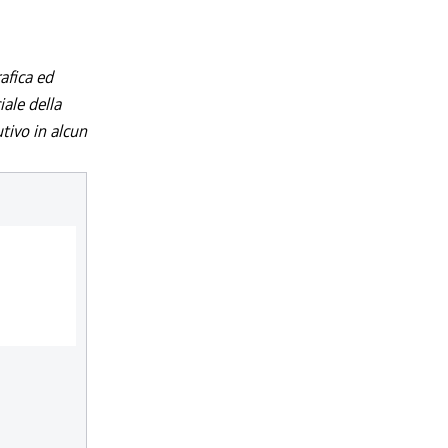
afica ed
iale della
utivo in alcun