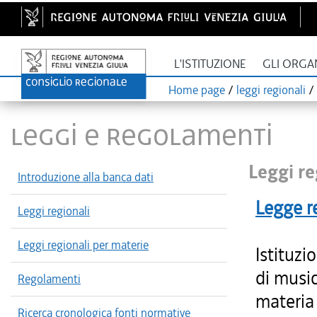
L'ISTITUZIONE
GLI ORGA
Home page
/
leggi regionali
/
LEGGI E REGOLAMENTI
Leggi re
Introduzione alla banca dati
Legge r
Leggi regionali
Leggi regionali per materie
Istituzi
di music
Regolamenti
materia 
Ricerca cronologica fonti normative