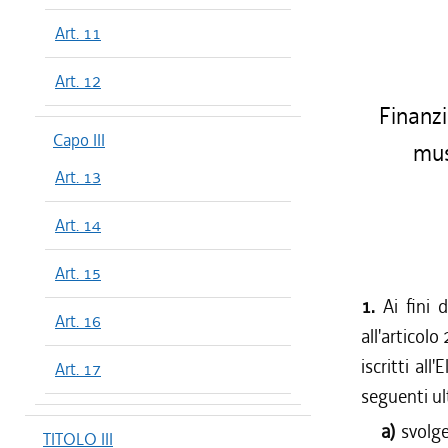
Art. 11
Art. 12
Finanzi
Capo III
mus
Art. 13
Art. 14
Art. 15
1.
Ai fini 
Art. 16
all'articolo
iscritti all
Art. 17
seguenti ult
a)
svolge
TITOLO III