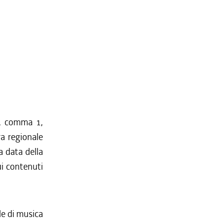
2, comma 1,
ra regionale
a data della
ui contenuti
e di musica