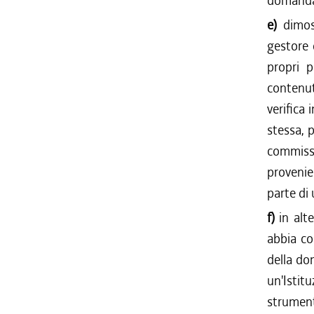
domanda 
e)
dimos
gestore 
propri p
contenut
verifica
stessa, 
commiss
provenie
parte di
f)
in alt
abbia co
della do
un'Isti
strumen