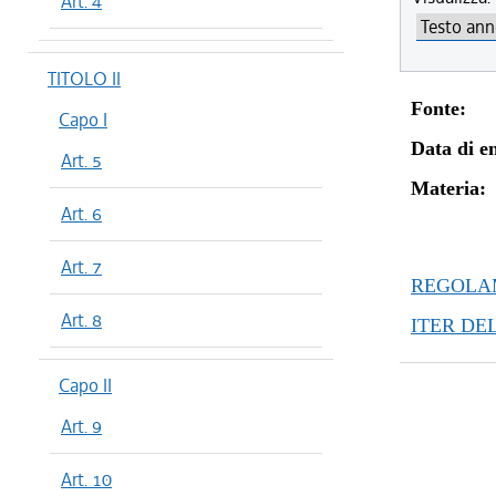
Art. 4
TITOLO II
Fonte:
Capo I
Data di en
Art. 5
Materia:
Art. 6
Art. 7
REGOLAM
Art. 8
ITER DE
Capo II
Art. 9
Art. 10