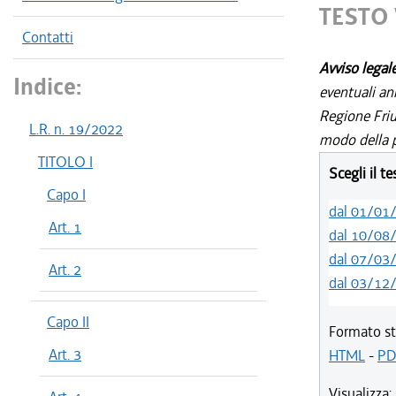
TESTO 
Contatti
Avviso legal
Indice:
eventuali an
Regione Friul
L.R. n. 19/2022
modo della p
TITOLO I
Scegli il t
Capo I
dal 01/01
Art. 1
dal 10/08
dal 07/03
Art. 2
dal 03/12
Capo II
Formato st
Art. 3
HTML
-
PD
Visualizza: