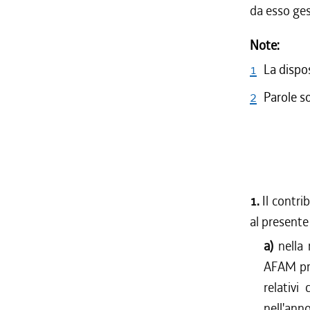
da esso gest
Note:
1
La dispo
2
Parole s
1.
Il contri
al present
a)
nella
AFAM pri
relativi 
nell'ann