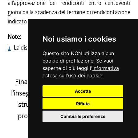
all'approvazione dei rendiconti entro centoventi
giorni dalla scadenza del termine di rendicontazione
indicato al comma 1.
Note:
Noi usiamo i cookies
1
La disposizione ha effetto dall'1/1/2024.
Questo sito NON utilizza alcun
cookie di profilazione. Se vuoi
saperne di più leggi l'
informativa
Capo II
estesa sull'uso dei cookie
.
Finanziamento dei corsi di studio per
l'insegnamento musicale di base in uno
Accetta
strumento musicale o in canto con
Rifiuta
programma didattico di tipo libero
Cambia le preferenze
Art. 9