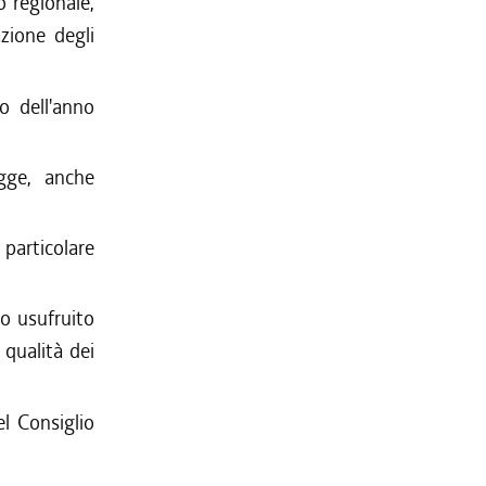
o regionale,
zione degli
o dell'anno
egge, anche
 particolare
o usufruito
 qualità dei
l Consiglio