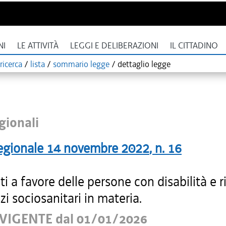
NI
LE ATTIVITÀ
LEGGI E DELIBERAZIONI
IL CITTADINO
ricerca
/
lista
/
sommario legge
/
dettaglio legge
gionali
egionale
14 novembre 2022
, n.
16
ti a favore delle persone con disabilità e r
izi sociosanitari in materia.
VIGENTE dal 01/01/2026