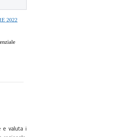
E 2022
enziale
e e valuta i