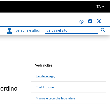
ITA
@
persone e uffici
Eseg
Ricerca
Vedi inoltre
Iter delle leggi
iordino
Costituzione
Manuale tecniche legislative