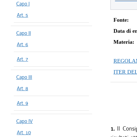
Capo I
Art. 5
Fonte:
Data di en
Capo II
Materia:
Art. 6
Art. 7
REGOLAM
ITER DE
Capo III
Art. 8
Art. 9
Capo IV
1.
Il Consi
Art. 10