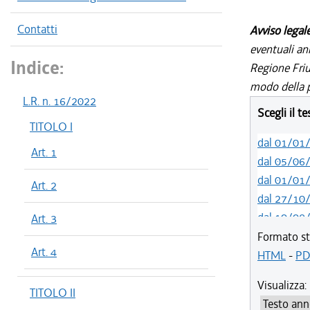
Contatti
Avviso legal
eventuali an
Indice:
Regione Friul
modo della p
L.R. n. 16/2022
Scegli il t
TITOLO I
dal 01/01
Art. 1
dal 05/06
dal 01/01
Art. 2
dal 27/10
dal 10/08
Art. 3
dal 01/01
Formato st
Art. 4
dal 07/03
HTML
-
PD
dal 01/01
Visualizza:
TITOLO II