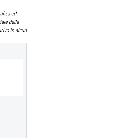
afica ed
iale della
utivo in alcun