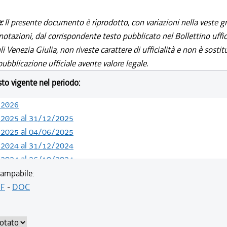
e:
Il presente documento è riprodotto, con variazioni nella veste gr
notazioni, dal corrispondente testo pubblicato nel Bollettino uffic
i Venezia Giulia, non riveste carattere di ufficialità e non è sostit
ubblicazione ufficiale avente valore legale.
esto vigente nel periodo:
/2026
/2025 al 31/12/2025
/2025 al 04/06/2025
/2024 al 31/12/2024
/2024 al 26/10/2024
/2024 al 09/08/2024
ampabile:
/2023 al 31/12/2023
F
-
DOC
/2023 al 06/03/2023