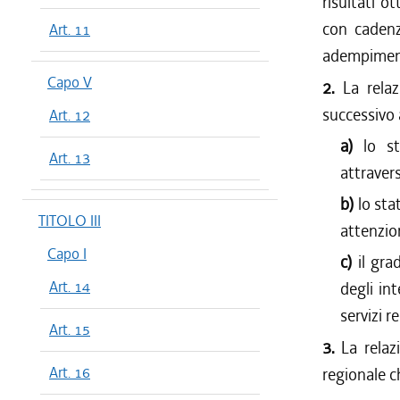
risultati o
con cadenz
Art. 11
adempimenti
Capo V
2.
La rela
successivo a
Art. 12
a)
lo s
Art. 13
attravers
b)
lo sta
TITOLO III
attenzion
Capo I
c)
il gr
Art. 14
degli int
servizi r
Art. 15
3.
La relaz
Art. 16
regionale c