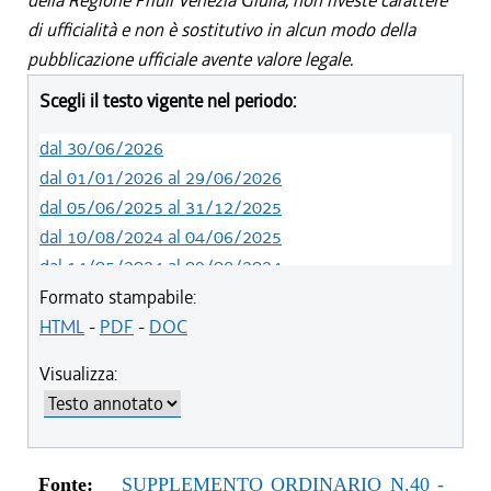
della Regione Friuli Venezia Giulia, non riveste carattere
di ufficialità e non è sostitutivo in alcun modo della
pubblicazione ufficiale avente valore legale.
Scegli il testo vigente nel periodo:
dal 30/06/2026
dal 01/01/2026 al 29/06/2026
dal 05/06/2025 al 31/12/2025
dal 10/08/2024 al 04/06/2025
dal 14/05/2024 al 09/08/2024
dal 01/01/2023 al 13/05/2024
Formato stampabile:
dal 10/11/2022 al 31/12/2022
HTML
-
PDF
-
DOC
Visualizza:
Fonte:
SUPPLEMENTO ORDINARIO N.40 -