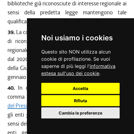
biblioteche già riconosciute di interesse regionale ai
sensi della predetta legge mantengono tale
qualifica anche per l'anno 2023.
39.
La conferma ovvero la revoca dei provvedimenti
Noi usiamo i cookies
di riconoscimento delle biblioteche di interesse
regionale sottoposte a revisione periodica negli anni
Questo sito NON utilizza alcun
dal 2020 al 2023 viene disposta con deliberazione
cookie di profilazione. Se vuoi
saperne di più leggi l'
informativa
della Giunta regionale la cui efficacia decorre dall'1
estesa sull'uso dei cookie
.
gennaio 2024.
40.
In deroga a quanto previsto dall'articolo 9,
Accetta
comma 1, del regolamento emanato con
decreto
Rifiuta
del Presidente della Regione n. 236/Pres. del 2016
,
Cambia le preferenze
gli enti gestori dei sistemi bibliotecari costituiti ai
sensi dell'articolo 3 del regolamento medesimo e gli
enti gestori delle biblioteche riconosciute di