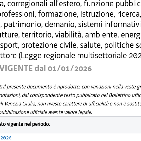
a, corregionali all’estero, funzione pubblic
professioni, formazione, istruzione, ricerca
, patrimonio, demanio, sistemi informativi
utture, territorio, viabilità, ambiente, energ
 sport, protezione civile, salute, politiche s
ttore (Legge regionale multisettoriale 202
VIGENTE dal 01/01/2026
e:
Il presente documento è riprodotto, con variazioni nella veste gr
notazioni, dal corrispondente testo pubblicato nel Bollettino uffic
i Venezia Giulia, non riveste carattere di ufficialità e non è sostit
ubblicazione ufficiale avente valore legale.
esto vigente nel periodo:
/2026