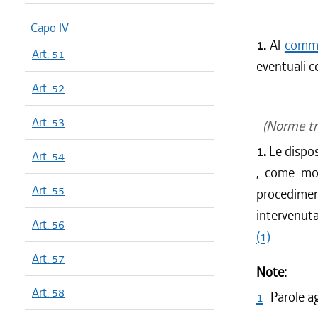
Capo IV
1.
Al
comma
Art. 51
eventuali c
Art. 52
Art. 53
(Norme tra
1.
Le dispos
Art. 54
, come mod
Art. 55
procediment
intervenuta
Art. 56
(1)
Art. 57
Note:
Art. 58
1
Parole a