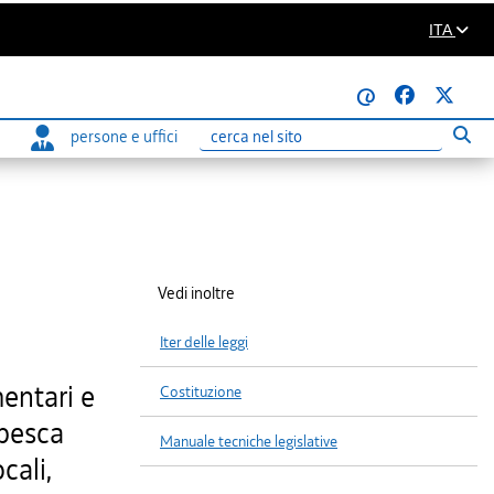
ITA
@
persone e uffici
Eseg
Ricerca
Vedi inoltre
Iter delle leggi
mentari e
Costituzione
 pesca
Manuale tecniche legislative
cali,