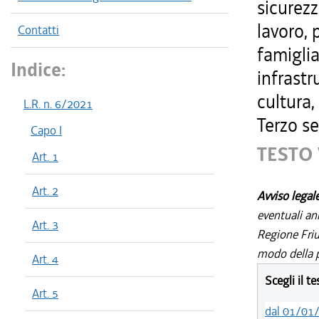
sicurezz
lavoro, 
Contatti
famiglia
Indice:
infrastr
cultura,
L.R. n. 6/2021
Terzo se
Capo I
TESTO 
Art. 1
Art. 2
Avviso legal
eventuali an
Art. 3
Regione Friul
modo della p
Art. 4
Scegli il t
Art. 5
dal 01/01