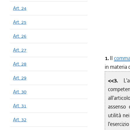
Art. 24
Art. 25
Art. 26
Art. 27
1.
Il
comma 3
Art. 28
in materia 
Art. 29
<<3.
L'
competent
Art. 30
all'artico
Art. 31
assenso 
utilità ne
Art. 32
l'eserciz