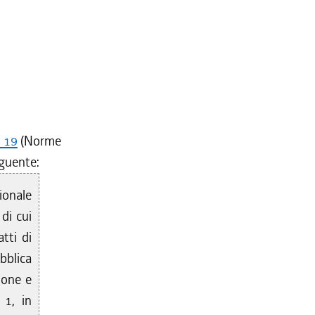
. 19
(Norme
eguente:
ionale
di cui
atti di
bblica
zione e
 1, in