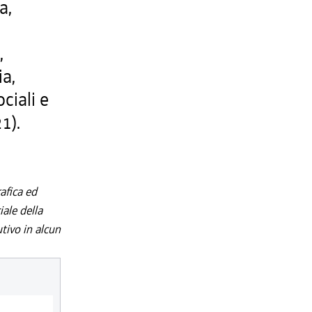
a,
,
,
ia,
ociali e
1).
afica ed
iale della
utivo in alcun