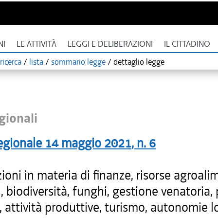
NI
LE ATTIVITÀ
LEGGI E DELIBERAZIONI
IL CITTADINO
ricerca
/
lista
/
sommario legge
/
dettaglio legge
gionali
egionale
14 maggio 2021
, n.
6
ioni in materia di finanze, risorse agroali
i, biodiversità, funghi, gestione venatoria,
, attività produttive, turismo, autonomie lo