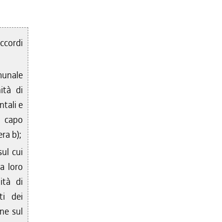
accordi
munale
ità di
tali e
i capo
era b);
ul cui
a loro
ità di
ti dei
ne sul