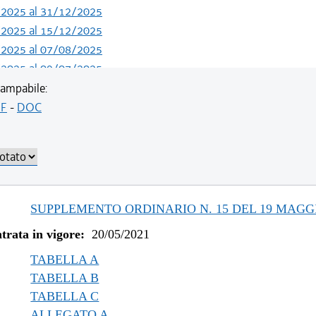
/2025 al 31/12/2025
/2025 al 15/12/2025
/2025 al 07/08/2025
/2025 al 09/07/2025
/2024 al 04/06/2025
ampabile:
/2023 al 13/05/2024
F
-
DOC
/2023 al 11/08/2023
/2022 al 31/12/2022
/2022 al 03/08/2022
/2022 al 13/06/2022
/2021 al 31/12/2021
SUPPLEMENTO ORDINARIO N. 15 DEL 19 MAGGI
/2021 al 09/12/2021
trata in vigore:
20/05/2021
/2021 al 05/11/2021
/2021 al 11/08/2021
TABELLA A
TABELLA B
TABELLA C
ALLEGATO A