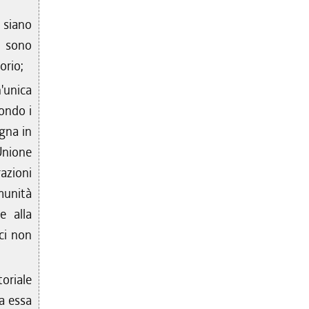
) siano
i sono
orio;
'unica
ondo i
gna in
Unione
razioni
munità
e alla
ci non
toriale
a essa