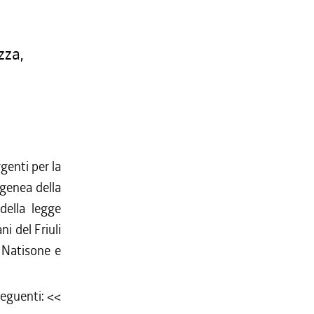
zza,
enti per la
genea della
della legge
i del Friuli
 Natisone e
seguenti: <<