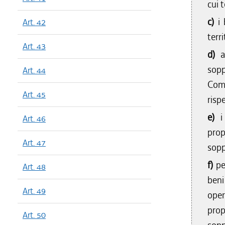
cui t
c)
i
Art. 42
terri
Art. 43
d)
a
sopp
Art. 44
Comu
Art. 45
risp
e)
Art. 46
prop
Art. 47
sopp
f)
pe
Art. 48
beni
Art. 49
oper
prop
Art. 50