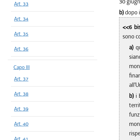
30 giug
Art. 33
b)
dopo i
Art. 34
<<6 bi
Art. 35
sono co
a)
q
Art. 36
sian
mont
Capo III
fina
Art. 37
all'U
Art. 38
b)
i
terr
Art. 39
funz
mon
Art. 40
risp
Art. 41