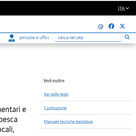
ITA
@
persone e uffici
Eseg
Ricerca
Vedi inoltre
Iter delle leggi
mentari e
Costituzione
 pesca
Manuale tecniche legislative
cali,