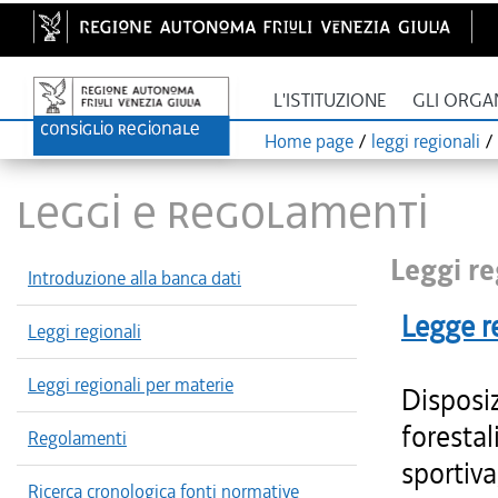
L'ISTITUZIONE
GLI ORGA
Home page
/
leggi regionali
/
LEGGI E REGOLAMENTI
Leggi re
Introduzione alla banca dati
Legge r
Leggi regionali
Leggi regionali per materie
Disposiz
forestal
Regolamenti
sportiva
Ricerca cronologica fonti normative