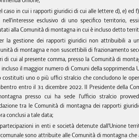
rimenda Unione;
l caso in cui i rapporti giuridici di cui alle lettere d), e) ed f
i nell'interesse esclusivo di uno specifico territorio, ess
tati alla Comunità di montagna in cui è incluso detto territ
er la gestione dei rapporti giuridici non attribuibili a un
nità di montagna e non suscettibili di frazionamento sec
eri di cui al presente comma, presso la Comunità di monta
è incluso il maggior numero di Comuni della sopprimenda 
 costituiti uno o più uffici stralcio che concludono le ope
ubentro entro il 31 dicembre 2022. II Presidente della Co
ontagna presso cui ha sede l'ufficio stralcio provved
idazione tra le Comunità di montagna dei rapporti giuridi
ra conclusi a tale data;
 partecipazioni in enti e società detenute dall'Unione terri
rcomunale sono attribuite alle Comunità di montagna che 