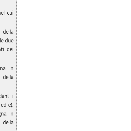
el cui
 della
le due
ti dei
gna in
 della
danti i
 ed e),
na, in
 della