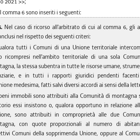
no 2021
>>;
l comma 6 sono inseriti i seguenti:
s.
Nel caso di ricorso all'arbitrato di cui al comma 6, gli 
nclusi nel rispetto dei seguenti criteri:
ualora tutti i Comuni di una Unione territoriale interco
o ricompresi nell'ambito territoriale di una sola Comun
agna, la stessa subentra in tutte le risorse umane, strumen
nziarie, e in tutti i rapporti giuridici pendenti facent
nione medesima, fatti salvi diversi accordi ai sensi della lett
 beni immobili sono attribuiti alla Comunità di montagna s
itorio essi insistono o, qualora opportuno in relazione all
ione, sono attribuiti in comproprietà alle due Comun
tagna, con quote proporzionali al numero di abitan
ettivi Comuni della sopprimenda Unione, oppure al Comu