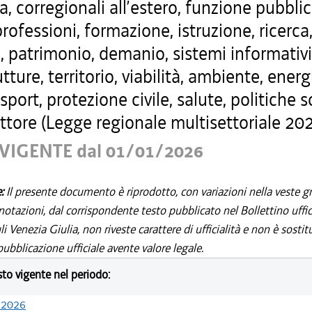
a, corregionali all’estero, funzione pubblic
professioni, formazione, istruzione, ricerca
, patrimonio, demanio, sistemi informativi
utture, territorio, viabilità, ambiente, energ
 sport, protezione civile, salute, politiche s
ttore (Legge regionale multisettoriale 202
VIGENTE dal 01/01/2026
e:
Il presente documento è riprodotto, con variazioni nella veste gr
notazioni, dal corrispondente testo pubblicato nel Bollettino uffic
i Venezia Giulia, non riveste carattere di ufficialità e non è sostit
ubblicazione ufficiale avente valore legale.
esto vigente nel periodo:
/2026