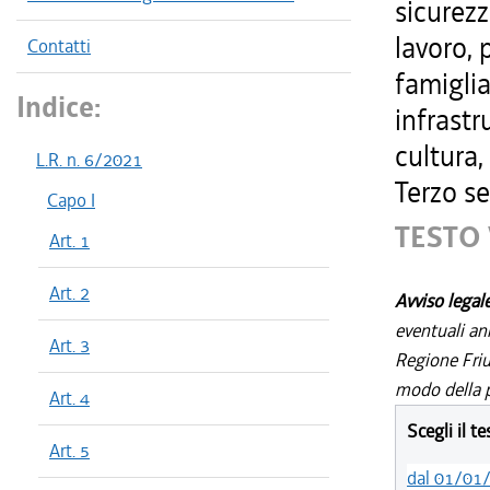
sicurezz
lavoro, 
Contatti
famiglia
Indice:
infrastr
cultura,
L.R. n. 6/2021
Terzo se
Capo I
TESTO 
Art. 1
Art. 2
Avviso legal
eventuali an
Art. 3
Regione Friul
modo della p
Art. 4
Scegli il t
Art. 5
dal 01/01