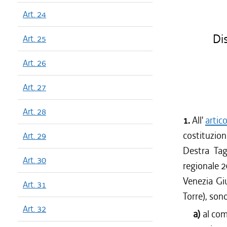
Art. 24
Dis
Art. 25
Art. 26
Art. 27
Art. 28
1.
All'
artic
costituzio
Art. 29
Destra Tag
Art. 30
regionale 2
Venezia Gi
Art. 31
Torre), son
Art. 32
a)
al co