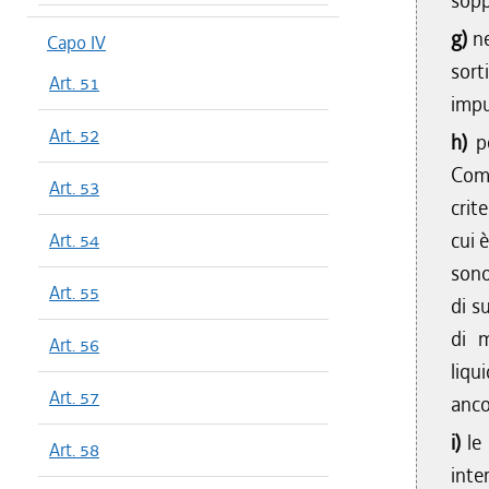
sopp
g)
ne
Capo IV
sort
Art. 51
impu
Art. 52
h)
p
Comu
Art. 53
crit
cui 
Art. 54
sono
Art. 55
di s
di m
Art. 56
liqu
Art. 57
anco
i)
le
Art. 58
inte