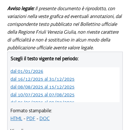
Avviso legale:
Il presente documento è riprodotto, con
variazioni nella veste grafica ed eventuali annotazioni, dal
corrispondente testo pubblicato nel Bollettino ufficiale
della Regione Friuli Venezia Giulia, non riveste carattere
di ufficialità e non è sostitutivo in alcun modo della
pubblicazione ufficiale avente valore legale.
Scegli il testo vigente nel periodo:
dal 01/01/2026
dal 16/12/2025 al 31/12/2025
dal 08/08/2025 al 15/12/2025
dal 10/07/2025 al 07/08/2025
dal 05/06/2025 al 09/07/2025
dal 14/05/2024 al 04/06/2025
Formato stampabile:
dal 12/08/2023 al 13/05/2024
HTML
-
PDF
-
DOC
dal 01/01/2023 al 11/08/2023