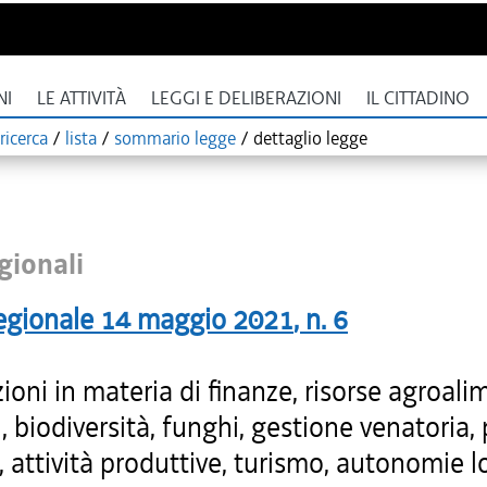
NI
LE ATTIVITÀ
LEGGI E DELIBERAZIONI
IL CITTADINO
ricerca
/
lista
/
sommario legge
/
dettaglio legge
gionali
egionale
14 maggio 2021
, n.
6
ioni in materia di finanze, risorse agroali
i, biodiversità, funghi, gestione venatoria,
, attività produttive, turismo, autonomie lo