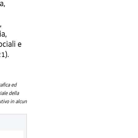
a,
,
,
ia,
ociali e
1).
afica ed
iale della
utivo in alcun