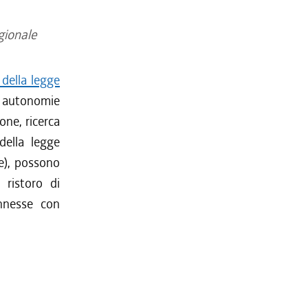
egionale
 della legge
i autonomie
one, ricerca
 della legge
e), possono
l ristoro di
onnesse con