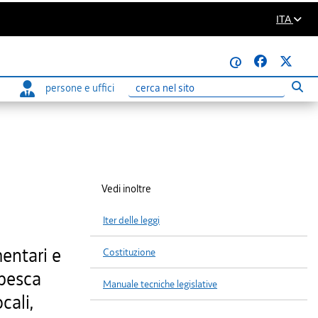
ITA
@
persone e uffici
Eseg
Ricerca
Vedi inoltre
Iter delle leggi
mentari e
Costituzione
 pesca
Manuale tecniche legislative
cali,