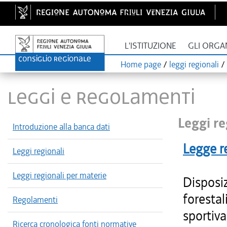
L'ISTITUZIONE
GLI ORGA
Home page
/
leggi regionali
/
LEGGI E REGOLAMENTI
Leggi re
Introduzione alla banca dati
Legge r
Leggi regionali
Leggi regionali per materie
Disposiz
forestal
Regolamenti
sportiva
Ricerca cronologica fonti normative