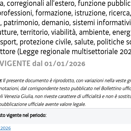
a, corregionali all’estero, funzione pubblic
professioni, formazione, istruzione, ricerca
, patrimonio, demanio, sistemi informativi
utture, territorio, viabilità, ambiente, energ
 sport, protezione civile, salute, politiche s
ttore (Legge regionale multisettoriale 202
VIGENTE dal 01/01/2026
e:
Il presente documento è riprodotto, con variazioni nella veste gr
notazioni, dal corrispondente testo pubblicato nel Bollettino uffic
i Venezia Giulia, non riveste carattere di ufficialità e non è sostit
ubblicazione ufficiale avente valore legale.
esto vigente nel periodo:
/2026