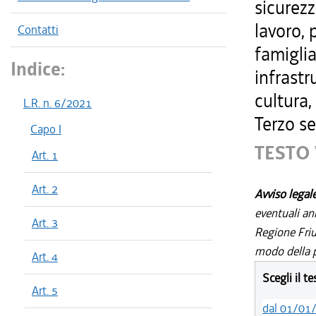
sicurezz
lavoro, 
Contatti
famiglia
Indice:
infrastr
cultura,
L.R. n. 6/2021
Terzo se
Capo I
TESTO 
Art. 1
Art. 2
Avviso legal
eventuali an
Art. 3
Regione Friul
modo della p
Art. 4
Scegli il t
Art. 5
dal 01/01