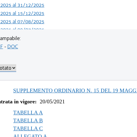
/2025 al 31/12/2025
/2025 al 15/12/2025
/2025 al 07/08/2025
/2025 al 09/07/2025
/2024 al 04/06/2025
ampabile:
/2023 al 13/05/2024
F
-
DOC
/2023 al 11/08/2023
/2022 al 31/12/2022
/2022 al 03/08/2022
/2022 al 13/06/2022
/2021 al 31/12/2021
SUPPLEMENTO ORDINARIO N. 15 DEL 19 MAGGI
/2021 al 09/12/2021
trata in vigore:
20/05/2021
/2021 al 05/11/2021
/2021 al 11/08/2021
TABELLA A
TABELLA B
TABELLA C
ALLEGATO A