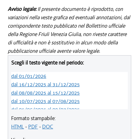
Avviso legale:
Il presente documento è riprodotto, con
variazioni nella veste grafica ed eventuali annotazioni, dal
corrispondente testo pubblicato nel Bollettino ufficiale
della Regione Friuli Venezia Giulia, non riveste carattere
di ufficialità e non è sostitutivo in alcun modo della
pubblicazione ufficiale avente valore legale.
Scegli il testo vigente nel periodo:
dal 01/01/2026
dal 16/12/2025 al 31/12/2025
dal 08/08/2025 al 15/12/2025
dal 10/07/2025 al 07/08/2025
dal 05/06/2025 al 09/07/2025
dal 14/05/2024 al 04/06/2025
Formato stampabile:
dal 12/08/2023 al 13/05/2024
HTML
-
PDF
-
DOC
dal 01/01/2023 al 11/08/2023