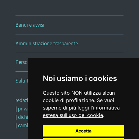
Bandi e avvisi
Amministrazione trasparente
Persone e Uffici
Noi usiamo i cookies
Sala Tiziano Tessitori
Questo sito NON utilizza alcun
redazione web
|
note legali
|
glossario
cookie di profilazione. Se vuoi
saperne di più leggi l'
informativa
|
privacy
|
social media policy
estesa sull'uso dei cookie
.
|
dichiarazione di accessibilità
|
feedback
|
cambio preferenze cookie
Accetta