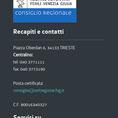
Recapiti e contatti
Piazza Oberdan 6, 34133 TRIESTE
Centralino:
tel. 040 3771111
fax. 040 3773190
Posta certificata:
consiglio@certregione.fvg.it
C.F. 80016340327
Seguici su