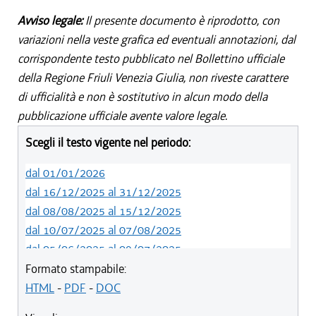
Avviso legale:
Il presente documento è riprodotto, con
variazioni nella veste grafica ed eventuali annotazioni, dal
corrispondente testo pubblicato nel Bollettino ufficiale
della Regione Friuli Venezia Giulia, non riveste carattere
di ufficialità e non è sostitutivo in alcun modo della
pubblicazione ufficiale avente valore legale.
Scegli il testo vigente nel periodo:
dal 01/01/2026
dal 16/12/2025 al 31/12/2025
dal 08/08/2025 al 15/12/2025
dal 10/07/2025 al 07/08/2025
dal 05/06/2025 al 09/07/2025
dal 14/05/2024 al 04/06/2025
Formato stampabile:
dal 12/08/2023 al 13/05/2024
HTML
-
PDF
-
DOC
dal 01/01/2023 al 11/08/2023