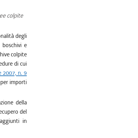
ee colpite
onalità degli
i boschivi e
hive colpite
edure di cui
e 2007, n. 9
 per importi
zione della
recupero del
aggiunti in