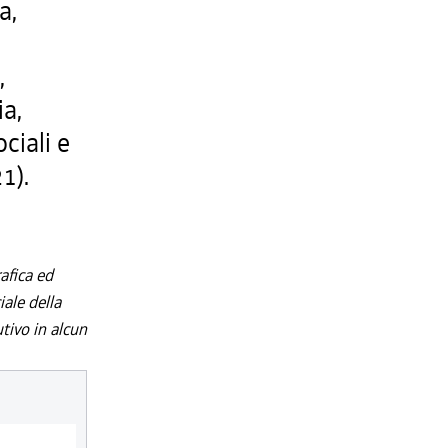
a,
,
,
ia,
ociali e
1).
afica ed
iale della
utivo in alcun