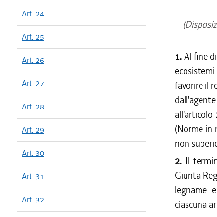
Art. 24
(Disposiz
Art. 25
1.
Al fine d
Art. 26
ecosistemi 
Art. 27
favorire il
dall'agente
Art. 28
all'articol
(Norme in m
Art. 29
non superio
Art. 30
2.
Il term
Giunta Regi
Art. 31
legname e 
Art. 32
ciascuna ar