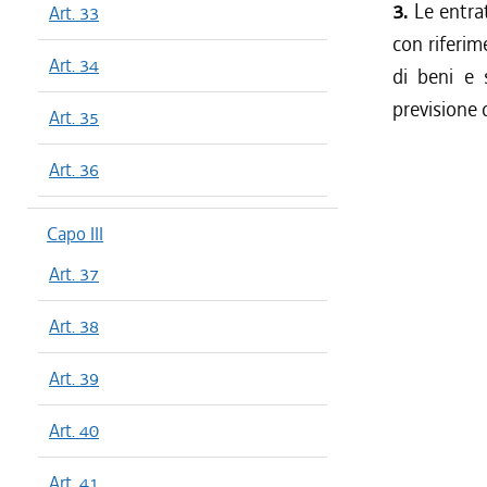
3.
Le entra
Art. 33
con riferim
Art. 34
di beni e 
previsione 
Art. 35
Art. 36
Capo III
Art. 37
Art. 38
Art. 39
Art. 40
Art. 41