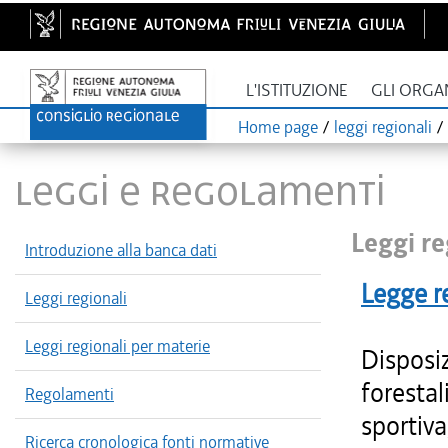
L'ISTITUZIONE
GLI ORGA
Home page
/
leggi regionali
/
LEGGI E REGOLAMENTI
Leggi re
Introduzione alla banca dati
Legge r
Leggi regionali
Leggi regionali per materie
Disposiz
forestal
Regolamenti
sportiva
Ricerca cronologica fonti normative