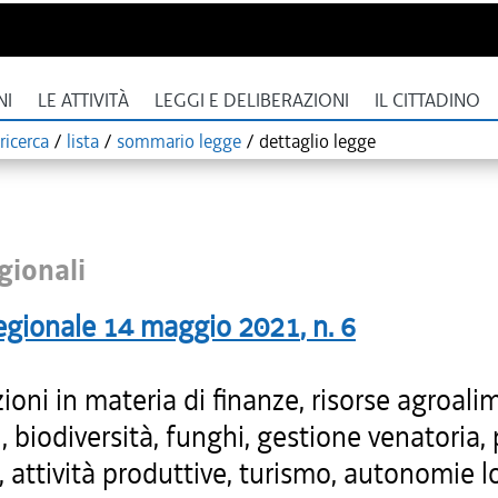
NI
LE ATTIVITÀ
LEGGI E DELIBERAZIONI
IL CITTADINO
ricerca
/
lista
/
sommario legge
/
dettaglio legge
gionali
egionale
14 maggio 2021
, n.
6
ioni in materia di finanze, risorse agroali
i, biodiversità, funghi, gestione venatoria,
, attività produttive, turismo, autonomie lo