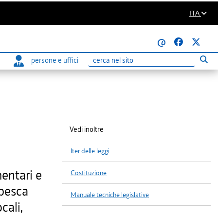
ITA
@
persone e uffici
Eseg
Ricerca
Vedi inoltre
Iter delle leggi
mentari e
Costituzione
 pesca
Manuale tecniche legislative
cali,