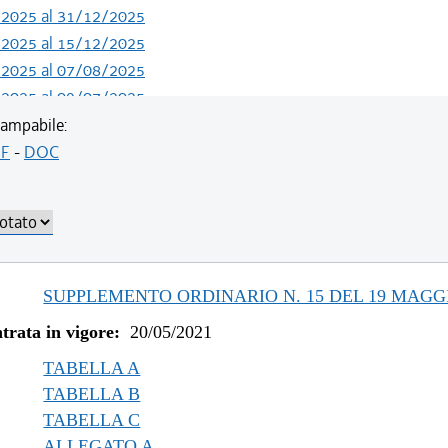
/2025 al 31/12/2025
/2025 al 15/12/2025
/2025 al 07/08/2025
/2025 al 09/07/2025
/2024 al 04/06/2025
ampabile:
/2023 al 13/05/2024
F
-
DOC
/2023 al 11/08/2023
/2022 al 31/12/2022
/2022 al 03/08/2022
/2022 al 13/06/2022
/2021 al 31/12/2021
SUPPLEMENTO ORDINARIO N. 15 DEL 19 MAGGI
/2021 al 09/12/2021
trata in vigore:
20/05/2021
/2021 al 05/11/2021
/2021 al 11/08/2021
TABELLA A
TABELLA B
TABELLA C
ALLEGATO A