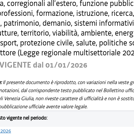
a, corregionali all’estero, funzione pubblic
professioni, formazione, istruzione, ricerca
, patrimonio, demanio, sistemi informativi
utture, territorio, viabilità, ambiente, energ
 sport, protezione civile, salute, politiche s
ttore (Legge regionale multisettoriale 202
VIGENTE dal 01/01/2026
e:
Il presente documento è riprodotto, con variazioni nella veste gr
notazioni, dal corrispondente testo pubblicato nel Bollettino uffic
i Venezia Giulia, non riveste carattere di ufficialità e non è sostit
ubblicazione ufficiale avente valore legale.
esto vigente nel periodo:
/2026