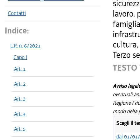
sicurezz
lavoro, 
Contatti
famiglia
Indice:
infrastr
cultura,
L.R. n. 6/2021
Terzo se
Capo I
TESTO 
Art. 1
Art. 2
Avviso legal
eventuali an
Art. 3
Regione Friul
modo della p
Art. 4
Scegli il t
Art. 5
dal 01/01