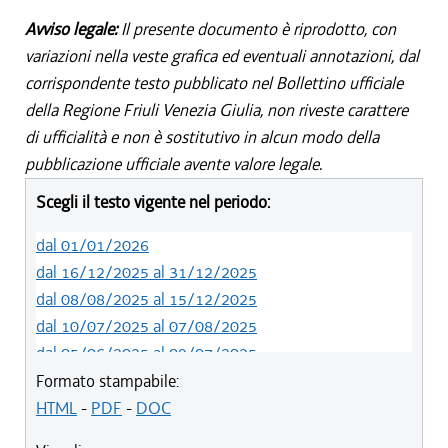
Avviso legale:
Il presente documento è riprodotto, con
variazioni nella veste grafica ed eventuali annotazioni, dal
corrispondente testo pubblicato nel Bollettino ufficiale
della Regione Friuli Venezia Giulia, non riveste carattere
di ufficialità e non è sostitutivo in alcun modo della
pubblicazione ufficiale avente valore legale.
Scegli il testo vigente nel periodo:
dal 01/01/2026
dal 16/12/2025 al 31/12/2025
dal 08/08/2025 al 15/12/2025
dal 10/07/2025 al 07/08/2025
dal 05/06/2025 al 09/07/2025
dal 14/05/2024 al 04/06/2025
Formato stampabile:
dal 12/08/2023 al 13/05/2024
HTML
-
PDF
-
DOC
dal 01/01/2023 al 11/08/2023