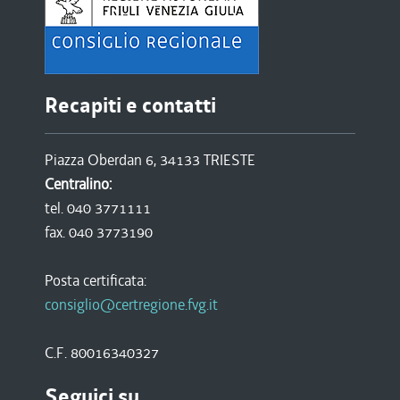
Recapiti e contatti
Piazza Oberdan 6, 34133 TRIESTE
Centralino:
tel. 040 3771111
fax. 040 3773190
Posta certificata:
consiglio@certregione.fvg.it
C.F. 80016340327
Seguici su