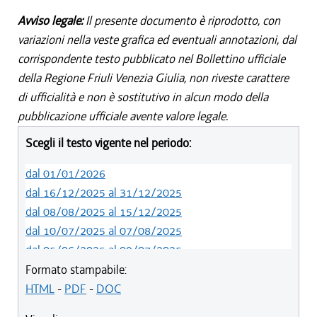
Avviso legale:
Il presente documento è riprodotto, con
variazioni nella veste grafica ed eventuali annotazioni, dal
corrispondente testo pubblicato nel Bollettino ufficiale
della Regione Friuli Venezia Giulia, non riveste carattere
di ufficialità e non è sostitutivo in alcun modo della
pubblicazione ufficiale avente valore legale.
Scegli il testo vigente nel periodo:
dal 01/01/2026
dal 16/12/2025 al 31/12/2025
dal 08/08/2025 al 15/12/2025
dal 10/07/2025 al 07/08/2025
dal 05/06/2025 al 09/07/2025
dal 14/05/2024 al 04/06/2025
Formato stampabile:
dal 12/08/2023 al 13/05/2024
HTML
-
PDF
-
DOC
dal 01/01/2023 al 11/08/2023