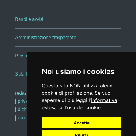
Bandi e avvisi
Amministrazione trasparente
Persone e Uffici
Noi usiamo i cookies
Sala Tiziano Tessitori
Questo sito NON utilizza alcun
redazione web
|
note legali
|
glossario
cookie di profilazione. Se vuoi
saperne di più leggi l'
informativa
|
privacy
|
social media policy
estesa sull'uso dei cookie
.
|
dichiarazione di accessibilità
|
feedback
|
cambio preferenze cookie
Accetta
Rifiuta