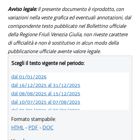
Avviso legale:
Il presente documento è riprodotto, con
variazioni nella veste grafica ed eventuali annotazioni, dal
corrispondente testo pubblicato nel Bollettino ufficiale
della Regione Friuli Venezia Giulia, non riveste carattere
di ufficialità e non è sostitutivo in alcun modo della
pubblicazione ufficiale avente valore legale.
Scegli il testo vigente nel periodo:
dal 01/01/2026
dal 16/12/2025 al 31/12/2025
dal 08/08/2025 al 15/12/2025
dal 10/07/2025 al 07/08/2025
dal 05/06/2025 al 09/07/2025
dal 14/05/2024 al 04/06/2025
Formato stampabile:
dal 12/08/2023 al 13/05/2024
HTML
-
PDF
-
DOC
dal 01/01/2023 al 11/08/2023