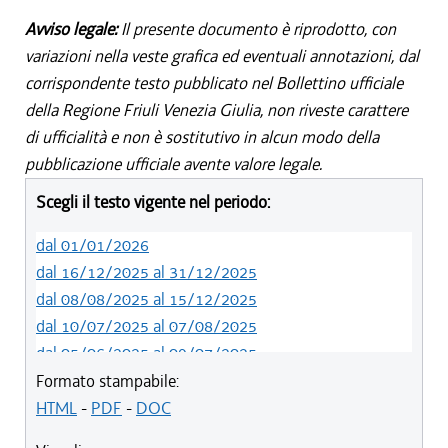
Avviso legale:
Il presente documento è riprodotto, con
variazioni nella veste grafica ed eventuali annotazioni, dal
corrispondente testo pubblicato nel Bollettino ufficiale
della Regione Friuli Venezia Giulia, non riveste carattere
di ufficialità e non è sostitutivo in alcun modo della
pubblicazione ufficiale avente valore legale.
Scegli il testo vigente nel periodo:
dal 01/01/2026
dal 16/12/2025 al 31/12/2025
dal 08/08/2025 al 15/12/2025
dal 10/07/2025 al 07/08/2025
dal 05/06/2025 al 09/07/2025
dal 14/05/2024 al 04/06/2025
Formato stampabile:
dal 12/08/2023 al 13/05/2024
HTML
-
PDF
-
DOC
dal 01/01/2023 al 11/08/2023