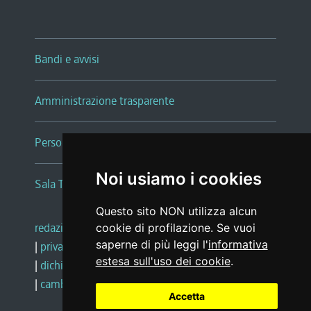
Bandi e avvisi
Amministrazione trasparente
Persone e Uffici
Noi usiamo i cookies
Sala Tiziano Tessitori
Questo sito NON utilizza alcun
redazione web
|
note legali
|
glossario
cookie di profilazione. Se vuoi
saperne di più leggi l'
informativa
|
privacy
|
social media policy
estesa sull'uso dei cookie
.
|
dichiarazione di accessibilità
|
feedback
|
cambio preferenze cookie
Accetta