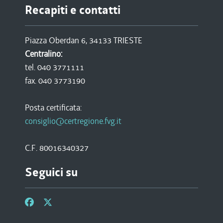
Recapiti e contatti
Piazza Oberdan 6, 34133 TRIESTE
Centralino:
tel. 040 3771111
fax. 040 3773190
Posta certificata:
consiglio@certregione.fvg.it
C.F. 80016340327
Seguici su