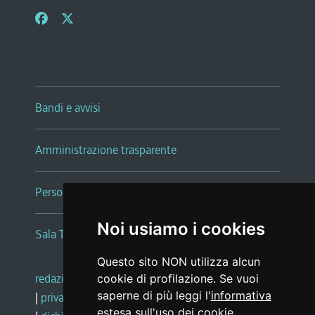
Bandi e avvisi
Amministrazione trasparente
Persone e Uffici
Noi usiamo i cookies
Sala Tiziano Tessitori
Questo sito NON utilizza alcun
redazione web
|
note legali
|
glossario
cookie di profilazione. Se vuoi
saperne di più leggi l'
informativa
|
privacy
|
social media policy
estesa sull'uso dei cookie
.