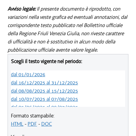
Avviso legale:
Il presente documento è riprodotto, con
variazioni nella veste grafica ed eventuali annotazioni, dal
corrispondente testo pubblicato nel Bollettino ufficiale
della Regione Friuli Venezia Giulia, non riveste carattere
di ufficialità e non è sostitutivo in alcun modo della
pubblicazione ufficiale avente valore legale.
Scegli il testo vigente nel periodo:
dal 01/01/2026
dal 16/12/2025 al 31/12/2025
dal 08/08/2025 al 15/12/2025
dal 10/07/2025 al 07/08/2025
dal 05/06/2025 al 09/07/2025
dal 14/05/2024 al 04/06/2025
Formato stampabile:
dal 12/08/2023 al 13/05/2024
HTML
-
PDF
-
DOC
dal 01/01/2023 al 11/08/2023