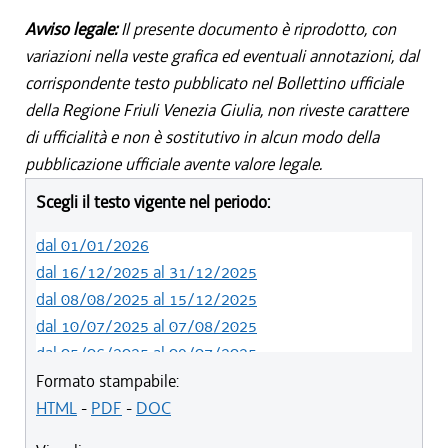
Avviso legale:
Il presente documento è riprodotto, con
variazioni nella veste grafica ed eventuali annotazioni, dal
corrispondente testo pubblicato nel Bollettino ufficiale
della Regione Friuli Venezia Giulia, non riveste carattere
di ufficialità e non è sostitutivo in alcun modo della
pubblicazione ufficiale avente valore legale.
Scegli il testo vigente nel periodo:
dal 01/01/2026
dal 16/12/2025 al 31/12/2025
dal 08/08/2025 al 15/12/2025
dal 10/07/2025 al 07/08/2025
dal 05/06/2025 al 09/07/2025
dal 14/05/2024 al 04/06/2025
Formato stampabile:
dal 12/08/2023 al 13/05/2024
HTML
-
PDF
-
DOC
dal 01/01/2023 al 11/08/2023