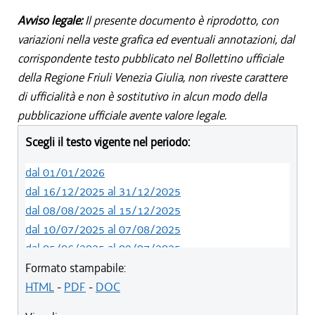
Avviso legale:
Il presente documento è riprodotto, con
variazioni nella veste grafica ed eventuali annotazioni, dal
corrispondente testo pubblicato nel Bollettino ufficiale
della Regione Friuli Venezia Giulia, non riveste carattere
di ufficialità e non è sostitutivo in alcun modo della
pubblicazione ufficiale avente valore legale.
Scegli il testo vigente nel periodo:
dal 01/01/2026
dal 16/12/2025 al 31/12/2025
dal 08/08/2025 al 15/12/2025
dal 10/07/2025 al 07/08/2025
dal 05/06/2025 al 09/07/2025
dal 14/05/2024 al 04/06/2025
Formato stampabile:
dal 12/08/2023 al 13/05/2024
HTML
-
PDF
-
DOC
dal 01/01/2023 al 11/08/2023