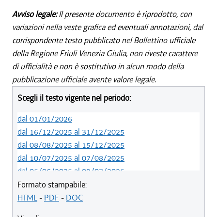
Avviso legale:
Il presente documento è riprodotto, con
variazioni nella veste grafica ed eventuali annotazioni, dal
corrispondente testo pubblicato nel Bollettino ufficiale
della Regione Friuli Venezia Giulia, non riveste carattere
di ufficialità e non è sostitutivo in alcun modo della
pubblicazione ufficiale avente valore legale.
Scegli il testo vigente nel periodo:
dal 01/01/2026
dal 16/12/2025 al 31/12/2025
dal 08/08/2025 al 15/12/2025
dal 10/07/2025 al 07/08/2025
dal 05/06/2025 al 09/07/2025
dal 14/05/2024 al 04/06/2025
Formato stampabile:
dal 12/08/2023 al 13/05/2024
HTML
-
PDF
-
DOC
dal 01/01/2023 al 11/08/2023