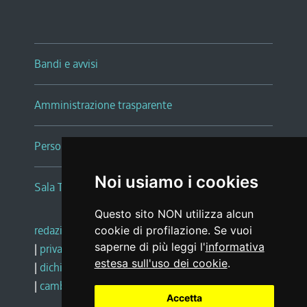
Bandi e avvisi
Amministrazione trasparente
Persone e Uffici
Noi usiamo i cookies
Sala Tiziano Tessitori
Questo sito NON utilizza alcun
redazione web
|
note legali
|
glossario
cookie di profilazione. Se vuoi
saperne di più leggi l'
informativa
|
privacy
|
social media policy
estesa sull'uso dei cookie
.
|
dichiarazione di accessibilità
|
feedback
|
cambio preferenze cookie
Accetta