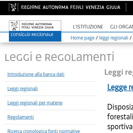
L'ISTITUZIONE
GLI ORGA
Home page
/
leggi regionali
/
LEGGI E REGOLAMENTI
Leggi re
Introduzione alla banca dati
Legge r
Leggi regionali
Leggi regionali per materie
Disposiz
forestal
Regolamenti
sportiva
Ricerca cronologica fonti normative