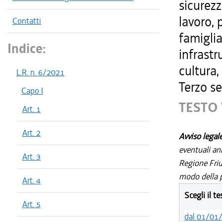
sicurezz
lavoro, 
Contatti
famiglia
Indice:
infrastr
cultura,
L.R. n. 6/2021
Terzo se
Capo I
TESTO 
Art. 1
Art. 2
Avviso legal
eventuali an
Art. 3
Regione Friul
modo della p
Art. 4
Scegli il t
Art. 5
dal 01/01