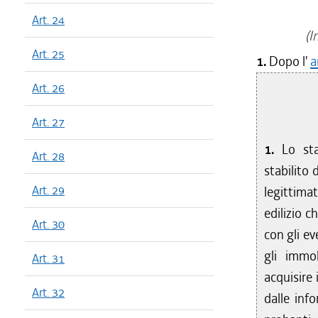
Art. 24
(In
Art. 25
1.
Dopo l'
a
Art. 26
Art. 27
1.
Lo sta
Art. 28
stabilito 
Art. 29
legittima
edilizio c
Art. 30
con gli ev
gli immob
Art. 31
acquisire 
Art. 32
dalle inf