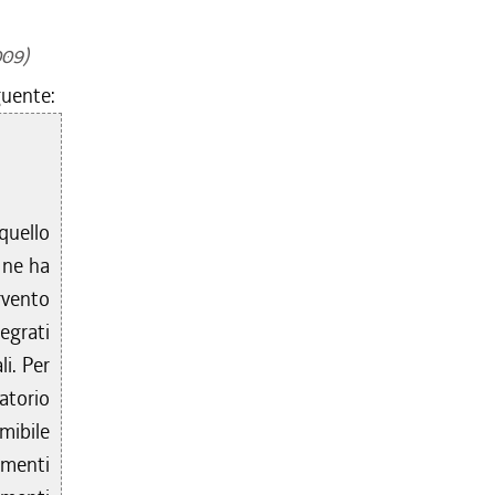
009)
guente:
quello
e ne ha
rvento
egrati
li. Per
atorio
umibile
umenti