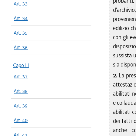
probanti, 
Art. 33
d'archivi
Art. 34
provenienz
edilizio c
Art. 35
con gli ev
disposizio
Art. 36
sussista u
sia dispon
Capo III
2.
La pres
Art. 37
attestazi
Art. 38
abilitati 
e collauda
Art. 39
abilitati 
Art. 40
dei fatti 
anche co
Art. 41