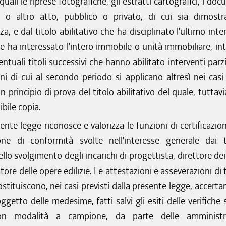
quali le riprese fotografiche, gli estratti cartografici, i do
o, o altro atto, pubblico o privato, di cui sia dimostr
a, e dal titolo abilitativo che ha disciplinato l'ultimo int
he ha interessato l'intero immobile o unità immobiliare, int
entuali titoli successivi che hanno abilitato interventi parzi
ni di cui al secondo periodo si applicano altresì nei casi 
n principio di prova del titolo abilitativo del quale, tuttav
ibile copia.
ente legge riconosce e valorizza le funzioni di certificazio
one di conformità svolte nell'interesse generale dai t
nello svolgimento degli incarichi di progettista, direttore dei
tore delle opere edilizie. Le attestazioni e asseverazioni di 
costituiscono, nei casi previsti dalla presente legge, accer
oggetto delle medesime, fatti salvi gli esiti delle verifiche 
n modalità a campione, da parte delle amministra