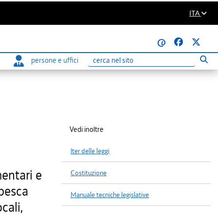
ITA
@
persone e uffici
Eseg
Ricerca
Vedi inoltre
Iter delle leggi
mentari e
Costituzione
 pesca
Manuale tecniche legislative
cali,