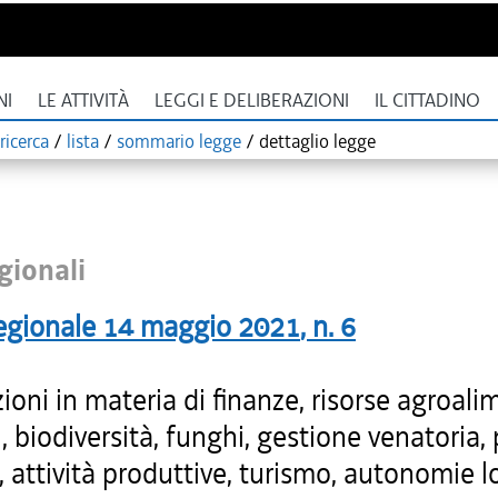
NI
LE ATTIVITÀ
LEGGI E DELIBERAZIONI
IL CITTADINO
ricerca
/
lista
/
sommario legge
/
dettaglio legge
gionali
egionale
14 maggio 2021
, n.
6
ioni in materia di finanze, risorse agroali
i, biodiversità, funghi, gestione venatoria,
, attività produttive, turismo, autonomie lo