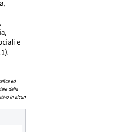
a,
,
,
ia,
ociali e
1).
afica ed
iale della
utivo in alcun