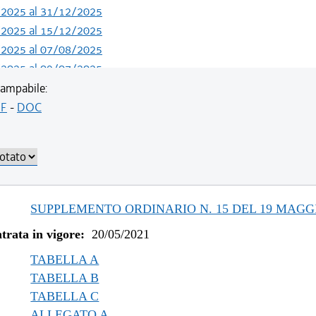
/2025 al 31/12/2025
/2025 al 15/12/2025
/2025 al 07/08/2025
/2025 al 09/07/2025
/2024 al 04/06/2025
ampabile:
/2023 al 13/05/2024
F
-
DOC
/2023 al 11/08/2023
/2022 al 31/12/2022
/2022 al 03/08/2022
/2022 al 13/06/2022
/2021 al 31/12/2021
SUPPLEMENTO ORDINARIO N. 15 DEL 19 MAGGI
/2021 al 09/12/2021
trata in vigore:
20/05/2021
/2021 al 05/11/2021
/2021 al 11/08/2021
TABELLA A
TABELLA B
TABELLA C
ALLEGATO A