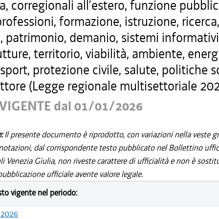
a, corregionali all’estero, funzione pubblic
professioni, formazione, istruzione, ricerca
, patrimonio, demanio, sistemi informativi
utture, territorio, viabilità, ambiente, energ
 sport, protezione civile, salute, politiche s
ttore (Legge regionale multisettoriale 202
VIGENTE dal 01/01/2026
e:
Il presente documento è riprodotto, con variazioni nella veste gr
notazioni, dal corrispondente testo pubblicato nel Bollettino uffic
i Venezia Giulia, non riveste carattere di ufficialità e non è sostit
ubblicazione ufficiale avente valore legale.
esto vigente nel periodo:
/2026