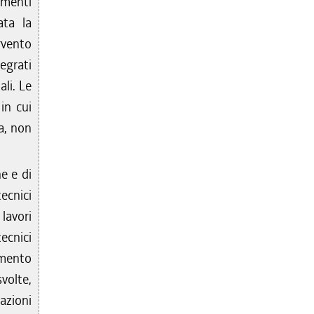
cumenti
ata la
ervento
egrati
ali. Le
in cui
ia, non
ne e di
ecnici
 lavori
tecnici
tamento
svolte,
zioni