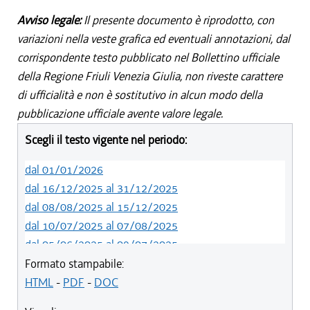
Avviso legale:
Il presente documento è riprodotto, con
variazioni nella veste grafica ed eventuali annotazioni, dal
corrispondente testo pubblicato nel Bollettino ufficiale
della Regione Friuli Venezia Giulia, non riveste carattere
di ufficialità e non è sostitutivo in alcun modo della
pubblicazione ufficiale avente valore legale.
Scegli il testo vigente nel periodo:
dal 01/01/2026
dal 16/12/2025 al 31/12/2025
dal 08/08/2025 al 15/12/2025
dal 10/07/2025 al 07/08/2025
dal 05/06/2025 al 09/07/2025
dal 14/05/2024 al 04/06/2025
Formato stampabile:
dal 12/08/2023 al 13/05/2024
HTML
-
PDF
-
DOC
dal 01/01/2023 al 11/08/2023