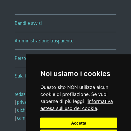
Bandi e avvisi
Amministrazione trasparente
Persone e Uffici
Noi usiamo i cookies
Sala Tiziano Tessitori
Questo sito NON utilizza alcun
redazione web
|
note legali
|
glossario
cookie di profilazione. Se vuoi
saperne di più leggi l'
informativa
|
privacy
|
social media policy
estesa sull'uso dei cookie
.
|
dichiarazione di accessibilità
|
feedback
|
cambio preferenze cookie
Accetta