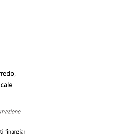
rredo,
cale
ormazione
i finanziari