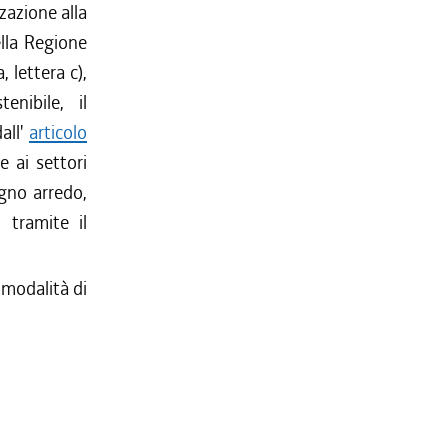
zazione alla
ella Regione
, lettera c),
enibile, il
all'
articolo
e ai settori
egno arredo,
 tramite il
 modalità di