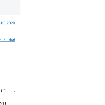
IO 2020
e i dati
IALE -
NTI