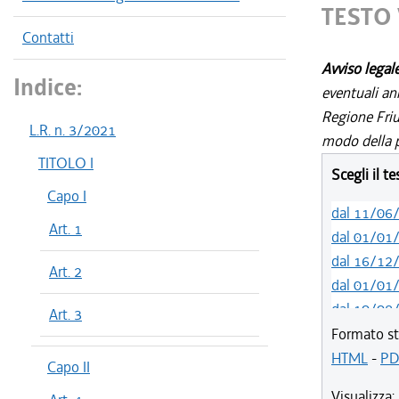
TESTO 
Contatti
Avviso legal
Indice:
eventuali an
Regione Friul
L.R. n. 3/2021
modo della p
TITOLO I
Scegli il t
Capo I
dal 11/06
Art. 1
dal 01/01
dal 16/12
Art. 2
dal 01/01
dal 10/08
Art. 3
dal 14/05
Formato st
dal 01/01
HTML
-
PD
Capo II
dal 31/10
Visualizza: