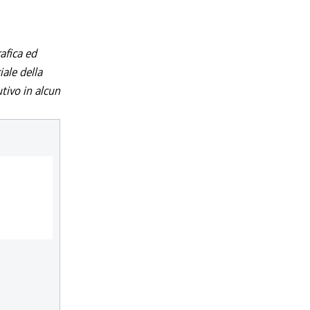
afica ed
iale della
utivo in alcun