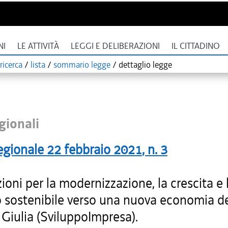
NI
LE ATTIVITÀ
LEGGI E DELIBERAZIONI
IL CITTADINO
ricerca
/
lista
/
sommario legge
/
dettaglio legge
gionali
egionale
22 febbraio 2021
, n.
3
ioni per la modernizzazione, la crescita e 
 sostenibile verso una nuova economia del
Giulia (SviluppoImpresa).