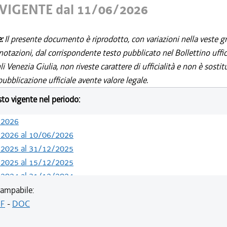
VIGENTE dal 11/06/2026
e:
Il presente documento è riprodotto, con variazioni nella veste gr
notazioni, dal corrispondente testo pubblicato nel Bollettino uffic
i Venezia Giulia, non riveste carattere di ufficialità e non è sostit
ubblicazione ufficiale avente valore legale.
esto vigente nel periodo:
/2026
/2026 al 10/06/2026
/2025 al 31/12/2025
/2025 al 15/12/2025
/2024 al 31/12/2024
/2024 al 09/08/2024
ampabile:
/2024 al 13/05/2024
F
-
DOC
/2023 al 31/12/2023