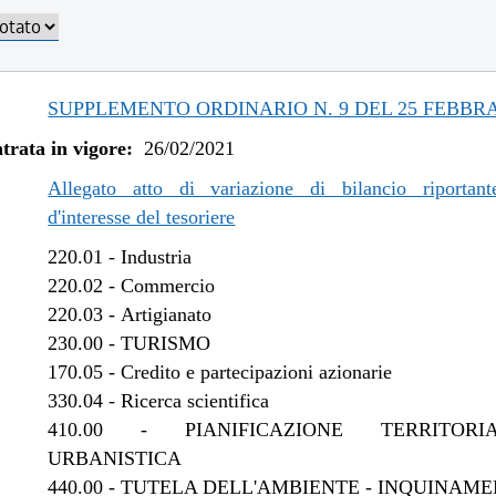
/2023 al 30/10/2023
/2023 al 11/08/2023
/2023 al 06/03/2023
/2022 al 31/12/2022
SUPPLEMENTO ORDINARIO N. 9 DEL 25 FEBBRA
/2022 al 09/11/2022
trata in vigore:
26/02/2021
/2022 al 13/06/2022
/2021 al 31/12/2021
Allegato atto di variazione di bilancio riportant
/2021 al 15/12/2021
d'interesse del tesoriere
/2021 al 26/10/2021
220.01
-
Industria
/2021 al 11/08/2021
220.02
-
Commercio
/2021 al 26/04/2021
220.03
-
Artigianato
230.00
-
TURISMO
170.05
-
Credito e partecipazioni azionarie
330.04
-
Ricerca scientifica
410.00
-
PIANIFICAZIONE TERRITOR
URBANISTICA
440.00
-
TUTELA DELL'AMBIENTE - INQUINAME