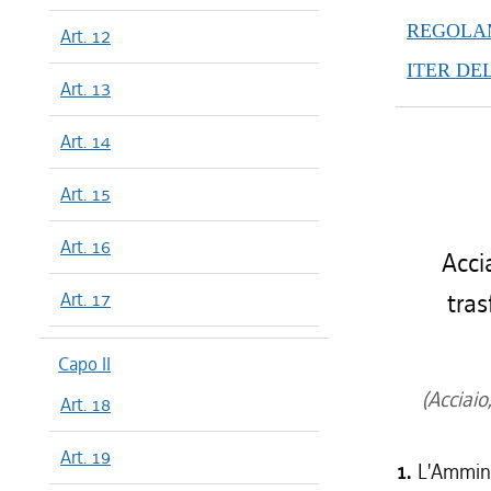
REGOLAM
Art. 12
ITER DE
Art. 13
Art. 14
Art. 15
Art. 16
Accia
Art. 17
tra
Capo II
(Acciaio
Art. 18
Art. 19
1.
L'Ammini