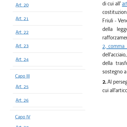
di cui all'
ar
Art. 20
costituzion
Art. 21
Friuli - Ven
della legg
Art. 22
rafforzamen
Art. 23
2, comma 1
dell'acciai
Art. 24
della tras
sostegno a p
Capo III
2.
Al perseg
Art. 25
cui all'art
Art. 26
Capo IV