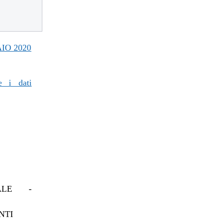
IO 2020
e i dati
IALE -
NTI