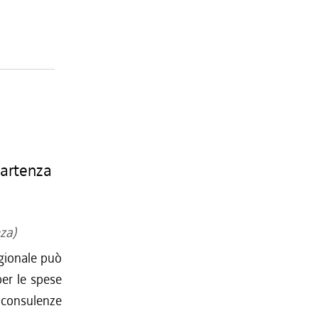
partenza
za)
egionale può
per le spese
r consulenze