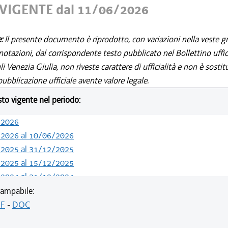
VIGENTE dal 11/06/2026
e:
Il presente documento è riprodotto, con variazioni nella veste gr
notazioni, dal corrispondente testo pubblicato nel Bollettino uffic
i Venezia Giulia, non riveste carattere di ufficialità e non è sostit
ubblicazione ufficiale avente valore legale.
esto vigente nel periodo:
/2026
/2026 al 10/06/2026
/2025 al 31/12/2025
/2025 al 15/12/2025
/2024 al 31/12/2024
/2024 al 09/08/2024
ampabile:
/2024 al 13/05/2024
F
-
DOC
/2023 al 31/12/2023