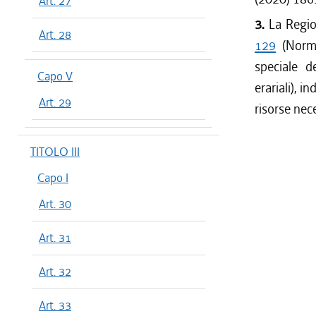
Art. 27
3.
La Regio
Art. 28
129
(Norme
speciale d
Capo V
erariali), i
Art. 29
risorse nec
TITOLO III
Capo I
Art. 30
Art. 31
Art. 32
Art. 33