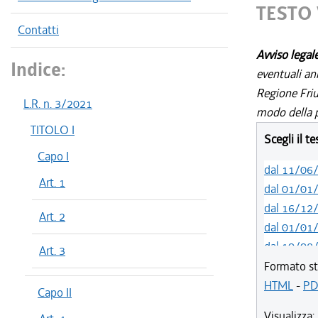
TESTO 
Contatti
Avviso legal
Indice:
eventuali an
Regione Friul
L.R. n. 3/2021
modo della p
TITOLO I
Scegli il t
Capo I
dal 11/06
Art. 1
dal 01/01
dal 16/12
Art. 2
dal 01/01
dal 10/08
Art. 3
dal 14/05
Formato st
dal 01/01
HTML
-
PD
Capo II
dal 31/10
Visualizza: