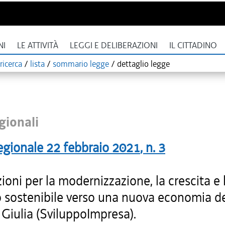
NI
LE ATTIVITÀ
LEGGI E DELIBERAZIONI
IL CITTADINO
ricerca
/
lista
/
sommario legge
/
dettaglio legge
gionali
egionale
22 febbraio 2021
, n.
3
ioni per la modernizzazione, la crescita e 
 sostenibile verso una nuova economia del
Giulia (SviluppoImpresa).