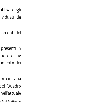
attiva degli
dividuati da
biamenti del
 presenti in
remoto e che
oramento dei
 comunitaria
 del Quadro
nell'attuale
e europea C