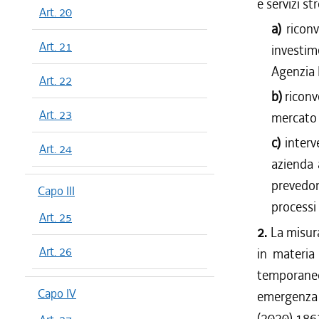
e servizi s
Art. 20
a)
riconv
Art. 21
investim
Agenzia 
Art. 22
b)
riconv
Art. 23
mercato 
c)
interv
Art. 24
azienda 
prevedon
Capo III
processi 
Art. 25
2.
La misur
Art. 26
in materia
temporaneo 
Capo IV
emergenza 
(2020) 1863