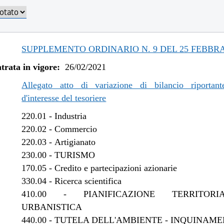
/2023 al 30/10/2023
/2023 al 11/08/2023
/2023 al 06/03/2023
/2022 al 31/12/2022
SUPPLEMENTO ORDINARIO N. 9 DEL 25 FEBBRA
/2022 al 09/11/2022
trata in vigore:
26/02/2021
/2022 al 13/06/2022
/2021 al 31/12/2021
Allegato atto di variazione di bilancio riportant
/2021 al 15/12/2021
d'interesse del tesoriere
/2021 al 26/10/2021
220.01
-
Industria
/2021 al 11/08/2021
220.02
-
Commercio
/2021 al 26/04/2021
220.03
-
Artigianato
230.00
-
TURISMO
170.05
-
Credito e partecipazioni azionarie
330.04
-
Ricerca scientifica
410.00
-
PIANIFICAZIONE TERRITOR
URBANISTICA
440.00
-
TUTELA DELL'AMBIENTE - INQUINAME