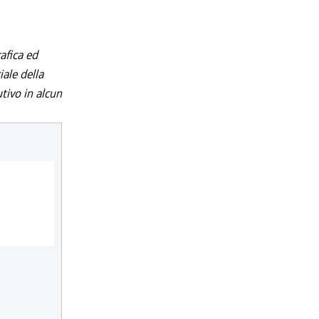
afica ed
iale della
utivo in alcun