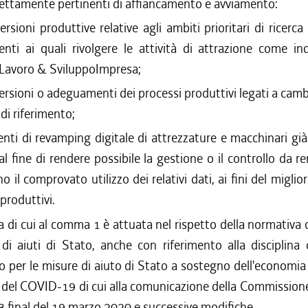
trettamente pertinenti di affiancamento e avviamento:
ersioni produttive relative agli ambiti prioritari di ricerca 
enti ai quali rivolgere le attività di attrazione come in
Lavoro & SviluppoImpresa;
ersioni o adeguamenti dei processi produttivi legati a cam
di riferimento;
enti di revamping digitale di attrezzature e macchinari già
al fine di rendere possibile la gestione o il controllo da 
o il comprovato utilizzo dei relativi dati, ai fini del migli
produttivi.
a di cui al comma 1 è attuata nel rispetto della normativa
 di aiuti di Stato, anche con riferimento alla disciplina
per le misure di aiuto di Stato a sostegno dell'economia 
del COVID-19 di cui alla comunicazione della Commission
 final del 19 marzo 2020 e successive modifiche.