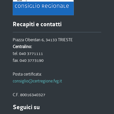
Recapiti e contatti
Piazza Oberdan 6, 34133 TRIESTE
Centralino:
tel. 040 3771111
fax. 040 3773190
Posta certificata:
consiglio@certregione.fvg.it
C.F. 80016340327
Seguici su