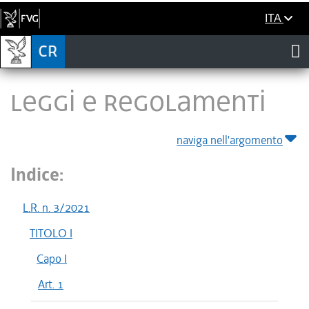
ITA
LEGGI E REGOLAMENTI
naviga nell'argomento
Indice:
L.R. n. 3/2021
TITOLO I
Capo I
Art. 1