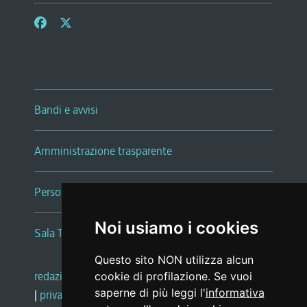
Bandi e avvisi
Amministrazione trasparente
Persone e Uffici
Noi usiamo i cookies
Sala Tiziano Tessitori
Questo sito NON utilizza alcun
redazione web
|
note legali
|
glossario
cookie di profilazione. Se vuoi
saperne di più leggi l'
informativa
|
privacy
|
social media policy