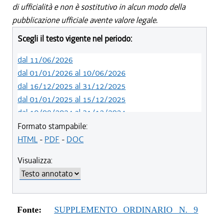
di ufficialità e non è sostitutivo in alcun modo della
pubblicazione ufficiale avente valore legale.
Scegli il testo vigente nel periodo:
dal 11/06/2026
dal 01/01/2026 al 10/06/2026
dal 16/12/2025 al 31/12/2025
dal 01/01/2025 al 15/12/2025
dal 10/08/2024 al 31/12/2024
dal 14/05/2024 al 09/08/2024
Formato stampabile:
dal 01/01/2024 al 13/05/2024
HTML
-
PDF
-
DOC
dal 31/10/2023 al 31/12/2023
Visualizza:
dal 12/08/2023 al 30/10/2023
dal 07/03/2023 al 11/08/2023
dal 01/01/2023 al 06/03/2023
dal 10/11/2022 al 31/12/2022
Fonte:
SUPPLEMENTO ORDINARIO N. 9
dal 09/08/2022 al 09/11/2022