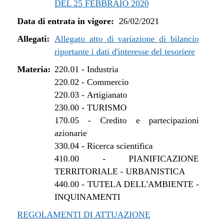
DEL 25 FEBBRAIO 2020
dal 01/01/2022 al 13/06/2022
Data di entrata in vigore:
26/02/2021
dal 16/12/2021 al 31/12/2021
dal 27/10/2021 al 15/12/2021
Allegati:
Allegato atto di variazione di bilancio
dal 12/08/2021 al 26/10/2021
riportante i dati d'interesse del tesoriere
dal 27/04/2021 al 11/08/2021
Materia:
220.01
-
Industria
dal 26/02/2021 al 26/04/2021
220.02
-
Commercio
220.03
-
Artigianato
230.00
-
TURISMO
170.05
-
Credito e partecipazioni
azionarie
330.04
-
Ricerca scientifica
410.00
-
PIANIFICAZIONE
TERRITORIALE - URBANISTICA
440.00
-
TUTELA DELL'AMBIENTE -
INQUINAMENTI
REGOLAMENTI DI ATTUAZIONE