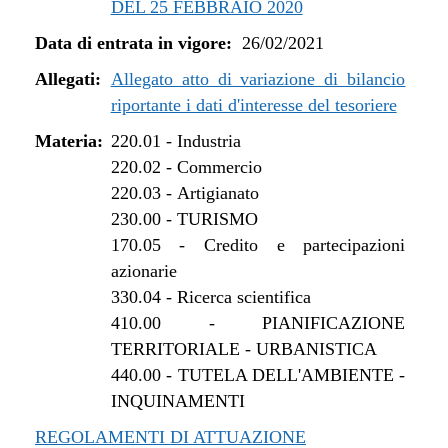
DEL 25 FEBBRAIO 2020
dal 01/01/2022 al 13/06/2022
Data di entrata in vigore:
26/02/2021
dal 16/12/2021 al 31/12/2021
dal 27/10/2021 al 15/12/2021
Allegati:
Allegato atto di variazione di bilancio
dal 12/08/2021 al 26/10/2021
riportante i dati d'interesse del tesoriere
dal 27/04/2021 al 11/08/2021
Materia:
220.01
-
Industria
dal 26/02/2021 al 26/04/2021
220.02
-
Commercio
220.03
-
Artigianato
230.00
-
TURISMO
170.05
-
Credito e partecipazioni
azionarie
330.04
-
Ricerca scientifica
410.00
-
PIANIFICAZIONE
TERRITORIALE - URBANISTICA
440.00
-
TUTELA DELL'AMBIENTE -
INQUINAMENTI
REGOLAMENTI DI ATTUAZIONE