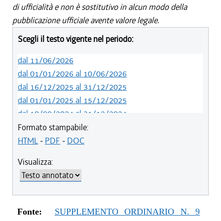
di ufficialità e non è sostitutivo in alcun modo della
pubblicazione ufficiale avente valore legale.
Scegli il testo vigente nel periodo:
dal 11/06/2026
dal 01/01/2026 al 10/06/2026
dal 16/12/2025 al 31/12/2025
dal 01/01/2025 al 15/12/2025
dal 10/08/2024 al 31/12/2024
dal 14/05/2024 al 09/08/2024
Formato stampabile:
dal 01/01/2024 al 13/05/2024
HTML
-
PDF
-
DOC
dal 31/10/2023 al 31/12/2023
Visualizza:
dal 12/08/2023 al 30/10/2023
dal 07/03/2023 al 11/08/2023
dal 01/01/2023 al 06/03/2023
dal 10/11/2022 al 31/12/2022
Fonte:
SUPPLEMENTO ORDINARIO N. 9
dal 09/08/2022 al 09/11/2022