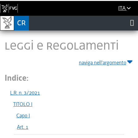
ITA
LEGGI E REGOLAMENTI
naviga nell'argomento
Indice:
L.R. n. 3/2021
TITOLO I
Capo I
Art. 1