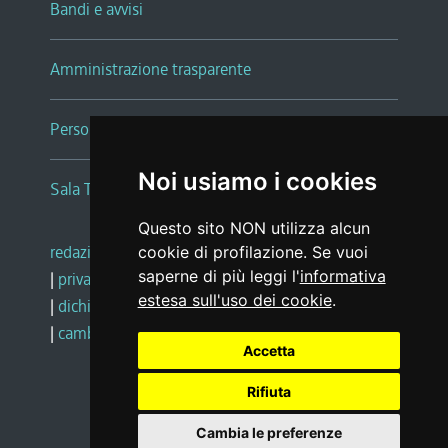
Bandi e avvisi
Amministrazione trasparente
Persone e Uffici
Noi usiamo i cookies
Sala Tiziano Tessitori
Questo sito NON utilizza alcun
redazione web
|
note legali
|
glossario
cookie di profilazione. Se vuoi
saperne di più leggi l'
informativa
|
privacy
|
social media policy
estesa sull'uso dei cookie
.
|
dichiarazione di accessibilità
|
feedback
|
cambio preferenze cookie
Accetta
Rifiuta
Realizzato da
Cambia le preferenze