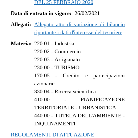
DEL 25 FEBBRAIO 2020
dal 01/01/2022 al 13/06/2022
Data di entrata in vigore:
26/02/2021
dal 16/12/2021 al 31/12/2021
dal 27/10/2021 al 15/12/2021
Allegati:
Allegato atto di variazione di bilancio
dal 12/08/2021 al 26/10/2021
riportante i dati d'interesse del tesoriere
dal 27/04/2021 al 11/08/2021
Materia:
220.01
-
Industria
dal 26/02/2021 al 26/04/2021
220.02
-
Commercio
220.03
-
Artigianato
230.00
-
TURISMO
170.05
-
Credito e partecipazioni
azionarie
330.04
-
Ricerca scientifica
410.00
-
PIANIFICAZIONE
TERRITORIALE - URBANISTICA
440.00
-
TUTELA DELL'AMBIENTE -
INQUINAMENTI
REGOLAMENTI DI ATTUAZIONE