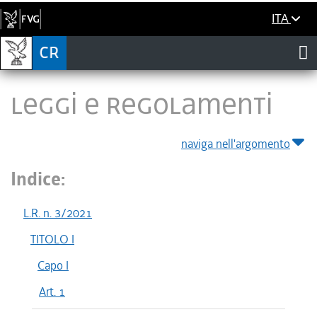
ITA
LEGGI E REGOLAMENTI
naviga nell'argomento
Indice:
L.R. n. 3/2021
TITOLO I
Capo I
Art. 1