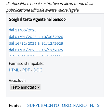
di ufficialità e non è sostitutivo in alcun modo della
pubblicazione ufficiale avente valore legale.
Scegli il testo vigente nel periodo:
dal 11/06/2026
dal 01/01/2026 al 10/06/2026
dal 16/12/2025 al 31/12/2025
dal 01/01/2025 al 15/12/2025
dal 10/08/2024 al 31/12/2024
dal 14/05/2024 al 09/08/2024
Formato stampabile:
dal 01/01/2024 al 13/05/2024
HTML
-
PDF
-
DOC
dal 31/10/2023 al 31/12/2023
Visualizza:
dal 12/08/2023 al 30/10/2023
dal 07/03/2023 al 11/08/2023
dal 01/01/2023 al 06/03/2023
dal 10/11/2022 al 31/12/2022
Fonte:
SUPPLEMENTO ORDINARIO N. 9
dal 09/08/2022 al 09/11/2022