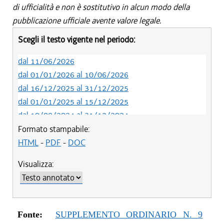
di ufficialità e non è sostitutivo in alcun modo della
pubblicazione ufficiale avente valore legale.
Scegli il testo vigente nel periodo:
dal 11/06/2026
dal 01/01/2026 al 10/06/2026
dal 16/12/2025 al 31/12/2025
dal 01/01/2025 al 15/12/2025
dal 10/08/2024 al 31/12/2024
dal 14/05/2024 al 09/08/2024
Formato stampabile:
dal 01/01/2024 al 13/05/2024
HTML
-
PDF
-
DOC
dal 31/10/2023 al 31/12/2023
Visualizza:
dal 12/08/2023 al 30/10/2023
dal 07/03/2023 al 11/08/2023
dal 01/01/2023 al 06/03/2023
dal 10/11/2022 al 31/12/2022
Fonte:
SUPPLEMENTO ORDINARIO N. 9
dal 09/08/2022 al 09/11/2022