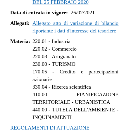
DEL 25 FEBBRAIO 2020
dal 01/01/2022 al 13/06/2022
Data di entrata in vigore:
26/02/2021
dal 16/12/2021 al 31/12/2021
dal 27/10/2021 al 15/12/2021
Allegati:
Allegato atto di variazione di bilancio
dal 12/08/2021 al 26/10/2021
riportante i dati d'interesse del tesoriere
dal 27/04/2021 al 11/08/2021
Materia:
220.01
-
Industria
dal 26/02/2021 al 26/04/2021
220.02
-
Commercio
220.03
-
Artigianato
230.00
-
TURISMO
170.05
-
Credito e partecipazioni
azionarie
330.04
-
Ricerca scientifica
410.00
-
PIANIFICAZIONE
TERRITORIALE - URBANISTICA
440.00
-
TUTELA DELL'AMBIENTE -
INQUINAMENTI
REGOLAMENTI DI ATTUAZIONE