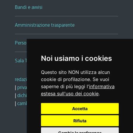
Bandi e avvisi
Amministrazione trasparente
Persone e Uffici
Noi usiamo i cookies
Sala Tiziano Tessitori
Questo sito NON utilizza alcun
redazione web
|
note legali
|
glossario
cookie di profilazione. Se vuoi
saperne di più leggi l'
informativa
|
privacy
|
social media policy
estesa sull'uso dei cookie
.
|
dichiarazione di accessibilità
|
feedback
|
cambio preferenze cookie
Accetta
Rifiuta
Realizzato da
Cambia le preferenze