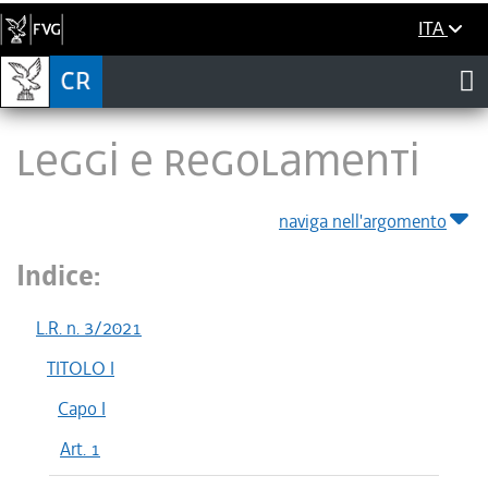
ITA
LEGGI E REGOLAMENTI
naviga nell'argomento
Indice:
L.R. n. 3/2021
TITOLO I
Capo I
Art. 1