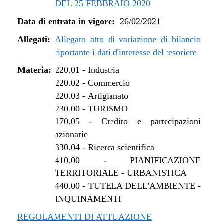
DEL 25 FEBBRAIO 2020
dal 01/01/2022 al 13/06/2022
Data di entrata in vigore:
26/02/2021
dal 16/12/2021 al 31/12/2021
dal 27/10/2021 al 15/12/2021
Allegati:
Allegato atto di variazione di bilancio
dal 12/08/2021 al 26/10/2021
riportante i dati d'interesse del tesoriere
dal 27/04/2021 al 11/08/2021
Materia:
220.01
-
Industria
dal 26/02/2021 al 26/04/2021
220.02
-
Commercio
220.03
-
Artigianato
230.00
-
TURISMO
170.05
-
Credito e partecipazioni
azionarie
330.04
-
Ricerca scientifica
410.00
-
PIANIFICAZIONE
TERRITORIALE - URBANISTICA
440.00
-
TUTELA DELL'AMBIENTE -
INQUINAMENTI
REGOLAMENTI DI ATTUAZIONE