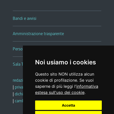
Bandi e avvisi
Amministrazione trasparente
Persone e Uffici
Noi usiamo i cookies
Sala Tiziano Tessitori
Questo sito NON utilizza alcun
redazione web
|
note legali
|
glossario
cookie di profilazione. Se vuoi
saperne di più leggi l'
informativa
|
privacy
|
social media policy
estesa sull'uso dei cookie
.
|
dichiarazione di accessibilità
|
feedback
|
cambio preferenze cookie
Accetta