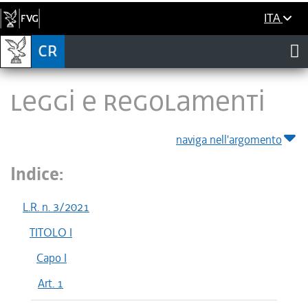
ITA
LEGGI E REGOLAMENTI
naviga nell'argomento
Indice:
L.R. n. 3/2021
TITOLO I
Capo I
Art. 1