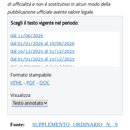
di ufficialità e non è sostitutivo in alcun modo della
pubblicazione ufficiale avente valore legale.
Scegli il testo vigente nel periodo:
dal 11/06/2026
dal 01/01/2026 al 10/06/2026
dal 16/12/2025 al 31/12/2025
dal 01/01/2025 al 15/12/2025
dal 10/08/2024 al 31/12/2024
dal 14/05/2024 al 09/08/2024
Formato stampabile:
dal 01/01/2024 al 13/05/2024
HTML
-
PDF
-
DOC
dal 31/10/2023 al 31/12/2023
Visualizza:
dal 12/08/2023 al 30/10/2023
dal 07/03/2023 al 11/08/2023
dal 01/01/2023 al 06/03/2023
dal 10/11/2022 al 31/12/2022
Fonte:
SUPPLEMENTO ORDINARIO N. 9
dal 09/08/2022 al 09/11/2022