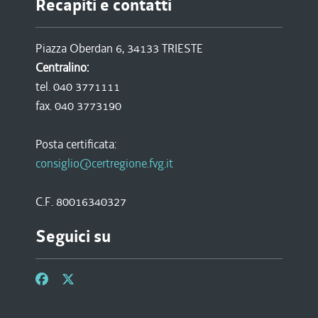
Recapiti e contatti
Piazza Oberdan 6, 34133 TRIESTE
Centralino:
tel. 040 3771111
fax. 040 3773190
Posta certificata:
consiglio@certregione.fvg.it
C.F. 80016340327
Seguici su