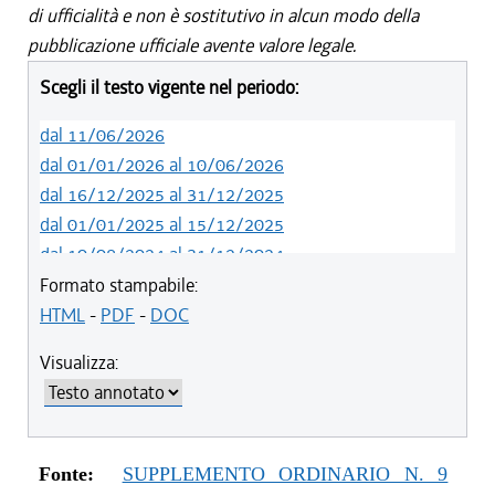
di ufficialità e non è sostitutivo in alcun modo della
pubblicazione ufficiale avente valore legale.
Scegli il testo vigente nel periodo:
dal 11/06/2026
dal 01/01/2026 al 10/06/2026
dal 16/12/2025 al 31/12/2025
dal 01/01/2025 al 15/12/2025
dal 10/08/2024 al 31/12/2024
dal 14/05/2024 al 09/08/2024
Formato stampabile:
dal 01/01/2024 al 13/05/2024
HTML
-
PDF
-
DOC
dal 31/10/2023 al 31/12/2023
Visualizza:
dal 12/08/2023 al 30/10/2023
dal 07/03/2023 al 11/08/2023
dal 01/01/2023 al 06/03/2023
dal 10/11/2022 al 31/12/2022
Fonte:
SUPPLEMENTO ORDINARIO N. 9
dal 09/08/2022 al 09/11/2022