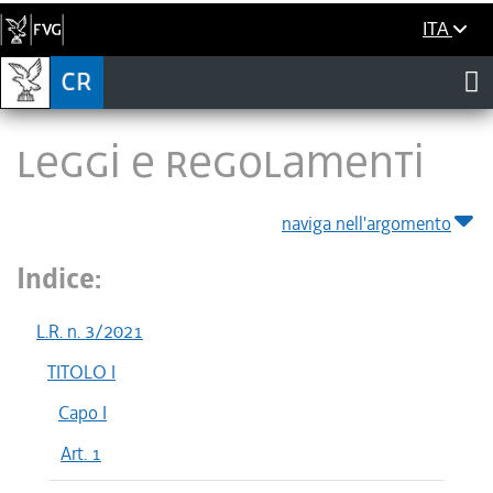
ITA
LEGGI E REGOLAMENTI
naviga nell'argomento
Indice:
L.R. n. 3/2021
TITOLO I
Capo I
Art. 1