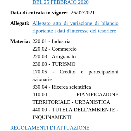
DEL 25 FEBBRAIO 2020
dal 01/01/2022 al 13/06/2022
Data di entrata in vigore:
26/02/2021
dal 16/12/2021 al 31/12/2021
dal 27/10/2021 al 15/12/2021
Allegati:
Allegato atto di variazione di bilancio
dal 12/08/2021 al 26/10/2021
riportante i dati d'interesse del tesoriere
dal 27/04/2021 al 11/08/2021
Materia:
220.01
-
Industria
dal 26/02/2021 al 26/04/2021
220.02
-
Commercio
220.03
-
Artigianato
230.00
-
TURISMO
170.05
-
Credito e partecipazioni
azionarie
330.04
-
Ricerca scientifica
410.00
-
PIANIFICAZIONE
TERRITORIALE - URBANISTICA
440.00
-
TUTELA DELL'AMBIENTE -
INQUINAMENTI
REGOLAMENTI DI ATTUAZIONE