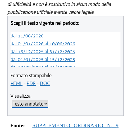
di ufficialità e non è sostitutivo in alcun modo della
pubblicazione ufficiale avente valore legale.
Scegli il testo vigente nel periodo:
dal 11/06/2026
dal 01/01/2026 al 10/06/2026
dal 16/12/2025 al 31/12/2025
dal 01/01/2025 al 15/12/2025
dal 10/08/2024 al 31/12/2024
dal 14/05/2024 al 09/08/2024
Formato stampabile:
dal 01/01/2024 al 13/05/2024
HTML
-
PDF
-
DOC
dal 31/10/2023 al 31/12/2023
Visualizza:
dal 12/08/2023 al 30/10/2023
dal 07/03/2023 al 11/08/2023
dal 01/01/2023 al 06/03/2023
dal 10/11/2022 al 31/12/2022
Fonte:
SUPPLEMENTO ORDINARIO N. 9
dal 09/08/2022 al 09/11/2022