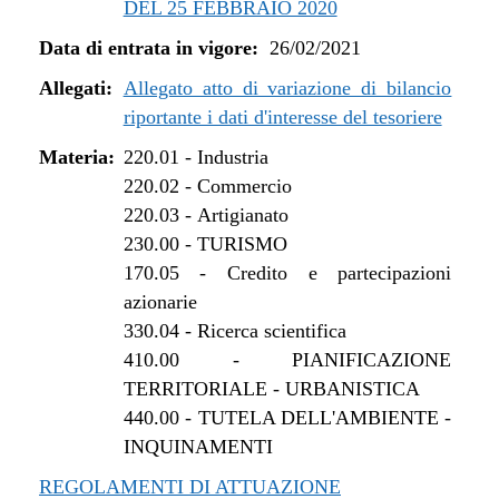
DEL 25 FEBBRAIO 2020
dal 01/01/2022 al 13/06/2022
Data di entrata in vigore:
26/02/2021
dal 16/12/2021 al 31/12/2021
dal 27/10/2021 al 15/12/2021
Allegati:
Allegato atto di variazione di bilancio
dal 12/08/2021 al 26/10/2021
riportante i dati d'interesse del tesoriere
dal 27/04/2021 al 11/08/2021
Materia:
220.01
-
Industria
dal 26/02/2021 al 26/04/2021
220.02
-
Commercio
220.03
-
Artigianato
230.00
-
TURISMO
170.05
-
Credito e partecipazioni
azionarie
330.04
-
Ricerca scientifica
410.00
-
PIANIFICAZIONE
TERRITORIALE - URBANISTICA
440.00
-
TUTELA DELL'AMBIENTE -
INQUINAMENTI
REGOLAMENTI DI ATTUAZIONE