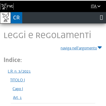
ITA
LEGGI E REGOLAMENTI
naviga nell'argomento
Indice:
L.R. n. 3/2021
TITOLO I
Capo I
Art. 1