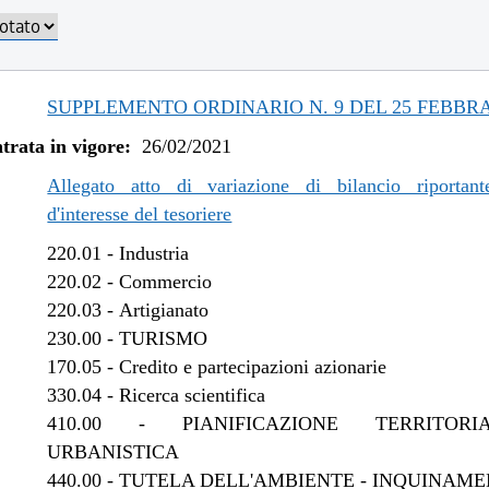
/2023 al 30/10/2023
/2023 al 11/08/2023
/2023 al 06/03/2023
/2022 al 31/12/2022
SUPPLEMENTO ORDINARIO N. 9 DEL 25 FEBBRA
/2022 al 09/11/2022
trata in vigore:
26/02/2021
/2022 al 13/06/2022
/2021 al 31/12/2021
Allegato atto di variazione di bilancio riportant
/2021 al 15/12/2021
d'interesse del tesoriere
/2021 al 26/10/2021
220.01
-
Industria
/2021 al 11/08/2021
220.02
-
Commercio
/2021 al 26/04/2021
220.03
-
Artigianato
230.00
-
TURISMO
170.05
-
Credito e partecipazioni azionarie
330.04
-
Ricerca scientifica
410.00
-
PIANIFICAZIONE TERRITOR
URBANISTICA
440.00
-
TUTELA DELL'AMBIENTE - INQUINAME