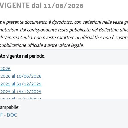
VIGENTE dal 11/06/2026
e:
Il presente documento è riprodotto, con variazioni nella veste gr
notazioni, dal corrispondente testo pubblicato nel Bollettino uffic
i Venezia Giulia, non riveste carattere di ufficialità e non è sostit
ubblicazione ufficiale avente valore legale.
esto vigente nel periodo:
/2026
/2026 al 10/06/2026
/2025 al 31/12/2025
/2025 al 15/12/2025
/2024 al 31/12/2024
/2024 al 09/08/2024
ampabile:
/2024 al 13/05/2024
F
-
DOC
/2023 al 31/12/2023