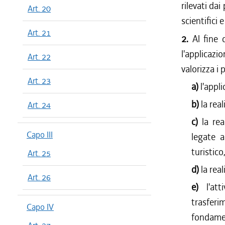
rilevati dai
Art. 20
scientifici e
Art. 21
2.
Al fine 
l'applicaz
Art. 22
valorizza i
Art. 23
a)
l'appl
b)
la rea
Art. 24
c)
la re
Capo III
legate a
turistico
Art. 25
d)
la rea
Art. 26
e)
l'at
trasferi
Capo IV
fondame