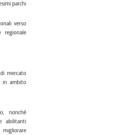
desimi parchi
ionali verso
e regionale
à di mercato
, in ambito
ppo, nonché
e abilitanti
 migliorare