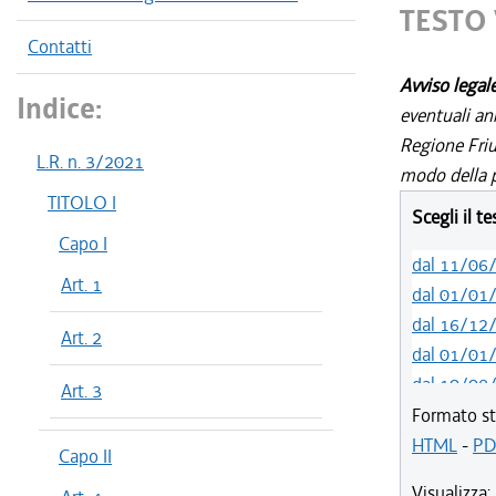
TESTO 
Contatti
Avviso legal
Indice:
eventuali an
Regione Friul
L.R. n. 3/2021
modo della p
TITOLO I
Scegli il t
Capo I
dal 11/06
Art. 1
dal 01/01
dal 16/12
Art. 2
dal 01/01
dal 10/08
Art. 3
dal 14/05
Formato st
dal 01/01
HTML
-
PD
Capo II
dal 31/10
Visualizza: