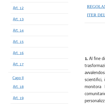
REGOLAM
Art. 12
ITER DE
Art. 13
Art. 14
Art. 15
Art. 16
1.
Al fine d
Art. 17
trasformaz
avvalendosi
Capo II
scientifici
monitora 
Art. 18
comunitari
Art. 19
personalizz