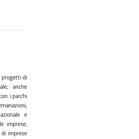
 progetti di
nale, anche
con i parchi
 emanazioni,
azionale e
le imprese,
e di imprese