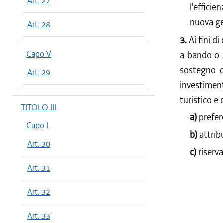
Art. 27
l'effici
nuova ge
Art. 28
3.
Ai fini d
Capo V
a bando o a
sostegno de
Art. 29
investiment
turistico e 
TITOLO III
a)
prefer
Capo I
b)
attrib
Art. 30
c)
riserva
Art. 31
Art. 32
Art. 33