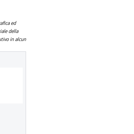
afica ed
iale della
utivo in alcun