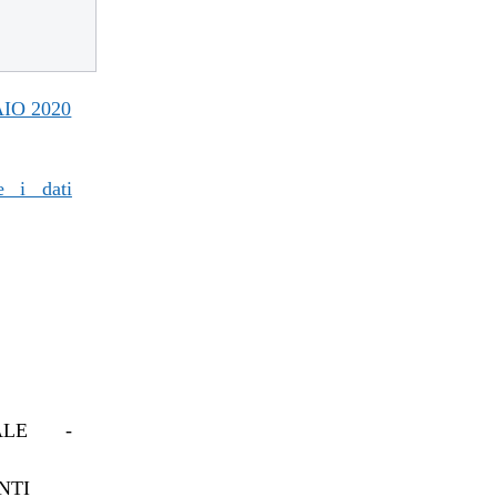
IO 2020
e i dati
IALE -
NTI