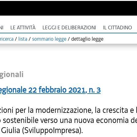
NI
LE ATTIVITÀ
LEGGI E DELIBERAZIONI
IL CITTADINO
ricerca
/
lista
/
sommario legge
/
dettaglio legge
gionali
egionale
22 febbraio 2021
, n.
3
ioni per la modernizzazione, la crescita e 
 sostenibile verso una nuova economia del
Giulia (SviluppoImpresa).