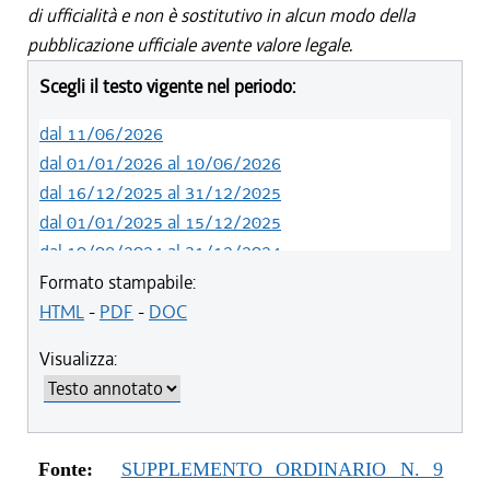
di ufficialità e non è sostitutivo in alcun modo della
pubblicazione ufficiale avente valore legale.
Scegli il testo vigente nel periodo:
dal 11/06/2026
dal 01/01/2026 al 10/06/2026
dal 16/12/2025 al 31/12/2025
dal 01/01/2025 al 15/12/2025
dal 10/08/2024 al 31/12/2024
dal 14/05/2024 al 09/08/2024
Formato stampabile:
dal 01/01/2024 al 13/05/2024
HTML
-
PDF
-
DOC
dal 31/10/2023 al 31/12/2023
Visualizza:
dal 12/08/2023 al 30/10/2023
dal 07/03/2023 al 11/08/2023
dal 01/01/2023 al 06/03/2023
dal 10/11/2022 al 31/12/2022
Fonte:
SUPPLEMENTO ORDINARIO N. 9
dal 09/08/2022 al 09/11/2022