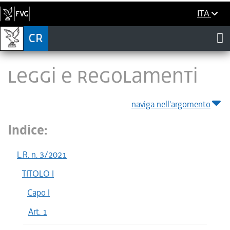
ITA
LEGGI E REGOLAMENTI
naviga nell'argomento
Indice:
L.R. n. 3/2021
TITOLO I
Capo I
Art. 1