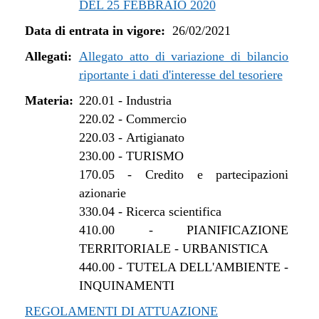
DEL 25 FEBBRAIO 2020
dal 01/01/2022 al 13/06/2022
Data di entrata in vigore:
26/02/2021
dal 16/12/2021 al 31/12/2021
dal 27/10/2021 al 15/12/2021
Allegati:
Allegato atto di variazione di bilancio
dal 12/08/2021 al 26/10/2021
riportante i dati d'interesse del tesoriere
dal 27/04/2021 al 11/08/2021
Materia:
220.01
-
Industria
dal 26/02/2021 al 26/04/2021
220.02
-
Commercio
220.03
-
Artigianato
230.00
-
TURISMO
170.05
-
Credito e partecipazioni
azionarie
330.04
-
Ricerca scientifica
410.00
-
PIANIFICAZIONE
TERRITORIALE - URBANISTICA
440.00
-
TUTELA DELL'AMBIENTE -
INQUINAMENTI
REGOLAMENTI DI ATTUAZIONE