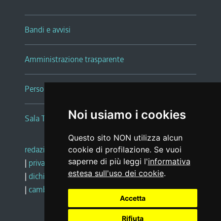
Bandi e avvisi
Amministrazione trasparente
Persone e Uffici
Noi usiamo i cookies
Sala Tiziano Tessitori
Questo sito NON utilizza alcun
redazione web
|
note legali
|
glossario
cookie di profilazione. Se vuoi
saperne di più leggi l'
informativa
|
privacy
|
social media policy
estesa sull'uso dei cookie
.
|
dichiarazione di accessibilità
|
feedback
|
cambio preferenze cookie
Accetta
Rifiuta