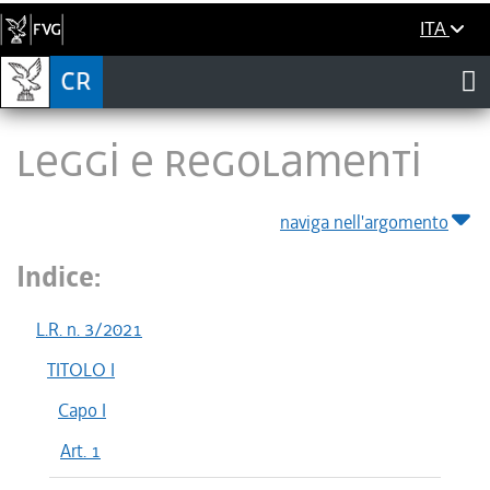
ITA
LEGGI E REGOLAMENTI
naviga nell'argomento
Indice:
L.R. n. 3/2021
TITOLO I
Capo I
Art. 1