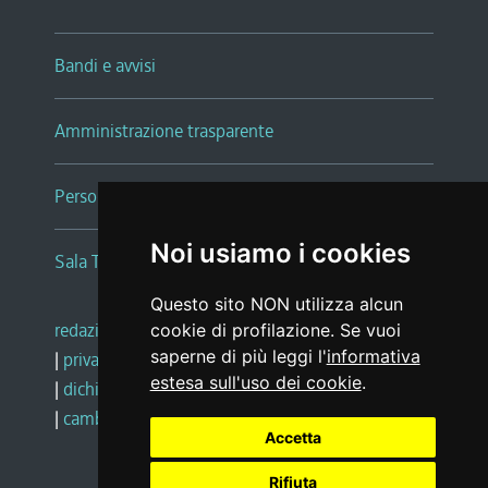
Bandi e avvisi
Amministrazione trasparente
Persone e Uffici
Noi usiamo i cookies
Sala Tiziano Tessitori
Questo sito NON utilizza alcun
redazione web
|
note legali
|
glossario
cookie di profilazione. Se vuoi
saperne di più leggi l'
informativa
|
privacy
|
social media policy
estesa sull'uso dei cookie
.
|
dichiarazione di accessibilità
|
feedback
|
cambio preferenze cookie
Accetta
Rifiuta