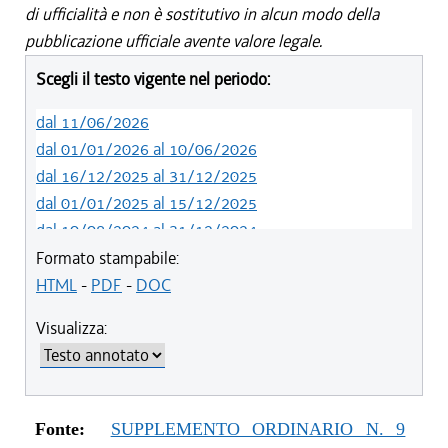
di ufficialità e non è sostitutivo in alcun modo della
pubblicazione ufficiale avente valore legale.
Scegli il testo vigente nel periodo:
dal 11/06/2026
dal 01/01/2026 al 10/06/2026
dal 16/12/2025 al 31/12/2025
dal 01/01/2025 al 15/12/2025
dal 10/08/2024 al 31/12/2024
dal 14/05/2024 al 09/08/2024
Formato stampabile:
dal 01/01/2024 al 13/05/2024
HTML
-
PDF
-
DOC
dal 31/10/2023 al 31/12/2023
Visualizza:
dal 12/08/2023 al 30/10/2023
dal 07/03/2023 al 11/08/2023
dal 01/01/2023 al 06/03/2023
dal 10/11/2022 al 31/12/2022
Fonte:
SUPPLEMENTO ORDINARIO N. 9
dal 09/08/2022 al 09/11/2022