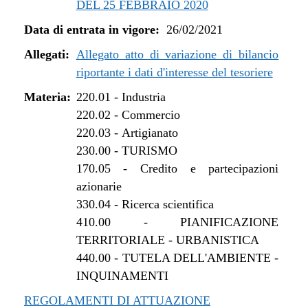
DEL 25 FEBBRAIO 2020
dal 01/01/2022 al 13/06/2022
Data di entrata in vigore:
26/02/2021
dal 16/12/2021 al 31/12/2021
dal 27/10/2021 al 15/12/2021
Allegati:
Allegato atto di variazione di bilancio
dal 12/08/2021 al 26/10/2021
riportante i dati d'interesse del tesoriere
dal 27/04/2021 al 11/08/2021
Materia:
220.01
-
Industria
dal 26/02/2021 al 26/04/2021
220.02
-
Commercio
220.03
-
Artigianato
230.00
-
TURISMO
170.05
-
Credito e partecipazioni
azionarie
330.04
-
Ricerca scientifica
410.00
-
PIANIFICAZIONE
TERRITORIALE - URBANISTICA
440.00
-
TUTELA DELL'AMBIENTE -
INQUINAMENTI
REGOLAMENTI DI ATTUAZIONE