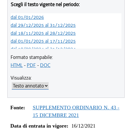
Scegli il testo vigente nel periodo:
dal 01/01/2026
dal 29/12/2025 al 31/12/2025
dal 18/11/2025 al 28/12/2025
dal 01/01/2025 al 17/11/2025
dal 10/08/2024 al 31/12/2024
dal 14/05/2024 al 09/08/2024
Formato stampabile:
dal 01/01/2024 al 13/05/2024
HTML
-
PDF
-
DOC
dal 31/10/2023 al 31/12/2023
Visualizza:
dal 07/03/2023 al 30/10/2023
dal 01/01/2023 al 06/03/2023
dal 10/11/2022 al 31/12/2022
dal 09/08/2022 al 09/11/2022
Fonte:
SUPPLEMENTO ORDINARIO N. 43 -
dal 14/06/2022 al 08/08/2022
15 DICEMBRE 2021
dal 16/12/2021 al 13/06/2022
Data di entrata in vigore:
16/12/2021