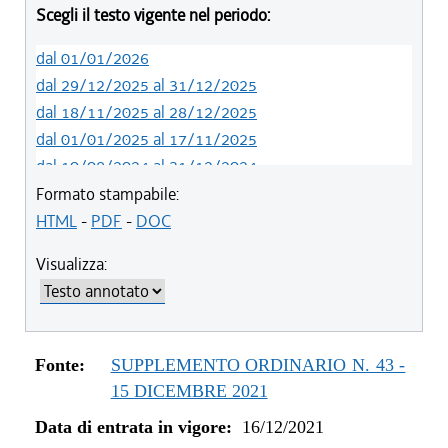
Scegli il testo vigente nel periodo:
dal 01/01/2026
dal 29/12/2025 al 31/12/2025
dal 18/11/2025 al 28/12/2025
dal 01/01/2025 al 17/11/2025
dal 10/08/2024 al 31/12/2024
dal 14/05/2024 al 09/08/2024
Formato stampabile:
dal 01/01/2024 al 13/05/2024
HTML
-
PDF
-
DOC
dal 31/10/2023 al 31/12/2023
Visualizza:
dal 07/03/2023 al 30/10/2023
dal 01/01/2023 al 06/03/2023
dal 10/11/2022 al 31/12/2022
dal 09/08/2022 al 09/11/2022
Fonte:
SUPPLEMENTO ORDINARIO N. 43 -
dal 14/06/2022 al 08/08/2022
15 DICEMBRE 2021
dal 16/12/2021 al 13/06/2022
Data di entrata in vigore:
16/12/2021