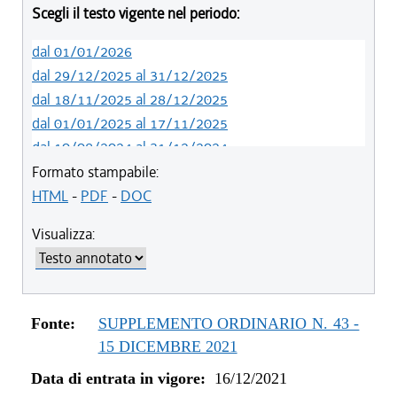
Scegli il testo vigente nel periodo:
dal 01/01/2026
dal 29/12/2025 al 31/12/2025
dal 18/11/2025 al 28/12/2025
dal 01/01/2025 al 17/11/2025
dal 10/08/2024 al 31/12/2024
dal 14/05/2024 al 09/08/2024
Formato stampabile:
dal 01/01/2024 al 13/05/2024
HTML
-
PDF
-
DOC
dal 31/10/2023 al 31/12/2023
Visualizza:
dal 07/03/2023 al 30/10/2023
dal 01/01/2023 al 06/03/2023
dal 10/11/2022 al 31/12/2022
dal 09/08/2022 al 09/11/2022
Fonte:
SUPPLEMENTO ORDINARIO N. 43 -
dal 14/06/2022 al 08/08/2022
15 DICEMBRE 2021
dal 16/12/2021 al 13/06/2022
Data di entrata in vigore:
16/12/2021