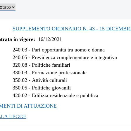
/2023 al 30/10/2023
/2023 al 06/03/2023
/2022 al 31/12/2022
/2022 al 09/11/2022
SUPPLEMENTO ORDINARIO N. 43 - 15 DICEMBR
/2022 al 08/08/2022
trata in vigore:
16/12/2021
/2021 al 13/06/2022
240.03
-
Pari opportunità tra uomo e donna
240.05
-
Previdenza complementare e integrativa
320.08
-
Politiche familiari
330.03
-
Formazione professionale
350.02
-
Attività culturali
350.05
-
Politiche giovanili
420.02
-
Edilizia residenziale e pubblica
ENTI DI ATTUAZIONE
LLA LEGGE