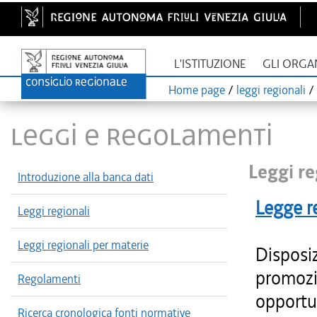
L'ISTITUZIONE
GLI ORGA
Home page
/
leggi regionali
/
LEGGI E REGOLAMENTI
Leggi re
Introduzione alla banca dati
Legge r
Leggi regionali
Leggi regionali per materie
Disposiz
promozi
Regolamenti
opportu
Ricerca cronologica fonti normative