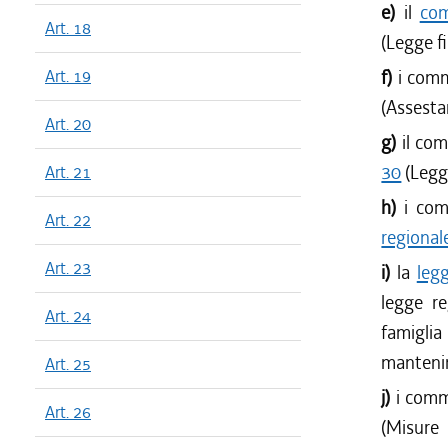
e)
il
com
Art. 18
(Legge f
Art. 19
f)
i comm
(Assesta
Art. 20
g)
il co
30
(Legg
Art. 21
h)
i co
Art. 22
regional
Art. 23
i)
la
leg
legge re
Art. 24
famigli
mantenim
Art. 25
j)
i comm
Art. 26
(Misure