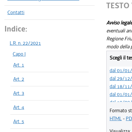
TESTO 
Contatti
Avviso legal
Indice:
eventuali an
Regione Friul
L.R. n. 22/2021
modo della p
Capo I
Scegli il t
Art. 1
dal 01/01
dal 29/12
Art. 2
dal 18/11
Art. 3
dal 01/01
dal 10/08
Art. 4
dal 14/05
Formato st
dal 01/01
HTML
-
PD
Art. 5
dal 31/10
Visualizza: