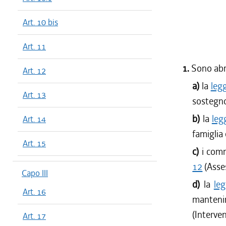
Art. 10 bis
Art. 11
1.
Sono abro
Art. 12
a)
la
leg
Art. 13
sostegno 
b)
la
leg
Art. 14
famiglia 
Art. 15
c)
i comm
12
(Asse
Capo III
d)
la
le
Art. 16
mantenim
(Interven
Art. 17