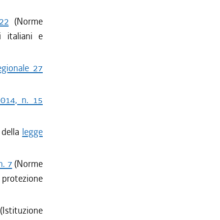
 22
(Norme
i italiani e
regionale 27
2014, n. 15
9 della
legge
n. 7
(Norme
 protezione
Istituzione