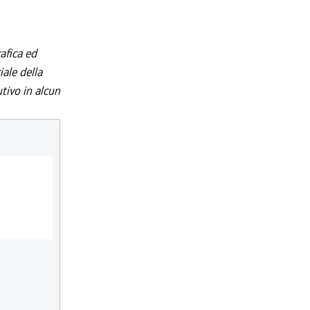
afica ed
iale della
utivo in alcun