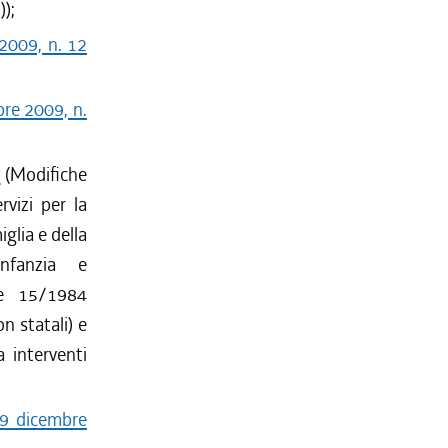
));
 2009, n. 12
bre 2009, n.
7
(Modifiche
vizi per la
glia e della
infanzia e
ale 15/1984
n statali) e
a interventi
29 dicembre