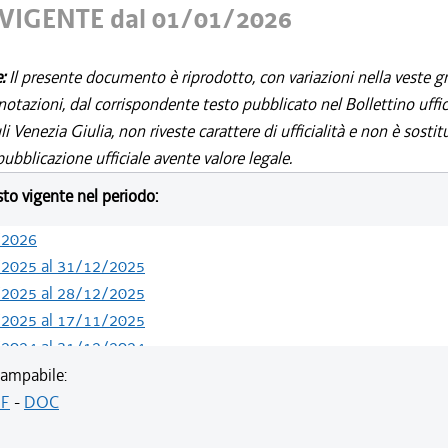
VIGENTE dal 01/01/2026
e:
Il presente documento è riprodotto, con variazioni nella veste gr
notazioni, dal corrispondente testo pubblicato nel Bollettino uffic
i Venezia Giulia, non riveste carattere di ufficialità e non è sostit
ubblicazione ufficiale avente valore legale.
esto vigente nel periodo:
/2026
/2025 al 31/12/2025
/2025 al 28/12/2025
/2025 al 17/11/2025
/2024 al 31/12/2024
/2024 al 09/08/2024
ampabile:
/2024 al 13/05/2024
F
-
DOC
/2023 al 31/12/2023