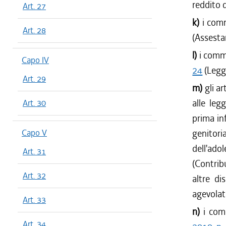
reddito d
Art. 27
k)
i com
Art. 28
(Assesta
l)
i comm
Capo IV
24
(Legge
Art. 29
m)
gli a
alle leg
Art. 30
prima in
Capo V
genitor
dell'ad
Art. 31
(Contrib
Art. 32
altre di
agevolati
Art. 33
n)
i com
Art. 34