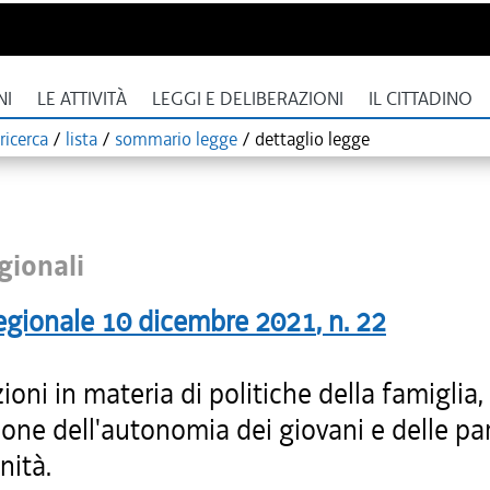
NI
LE ATTIVITÀ
LEGGI E DELIBERAZIONI
IL CITTADINO
ricerca
/
lista
/
sommario legge
/
dettaglio legge
gionali
egionale
10 dicembre 2021
, n.
22
ioni in materia di politiche della famiglia, 
one dell'autonomia dei giovani e delle par
nità.