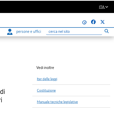
ITA
@
persone e uffici
Eseg
Ricerca
Vedi inoltre
Iter delle leggi
di
Costituzione
i
Manuale tecniche legislative