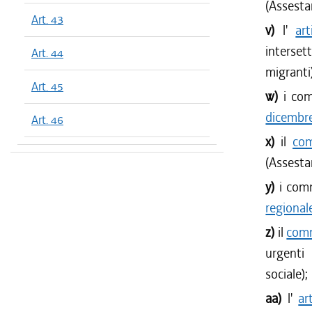
(Assesta
Art. 43
v)
l'
ar
interset
Art. 44
migranti
Art. 45
w)
i co
dicembre
Art. 46
x)
il
com
(Assesta
y)
i comm
regional
z)
il
comm
urgenti 
sociale);
aa)
l'
ar