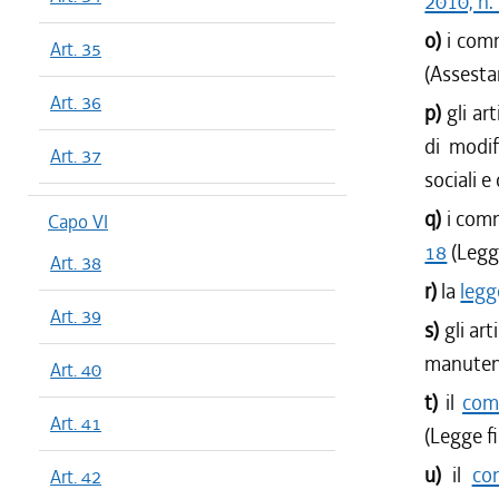
2010, n.
o)
i comm
Art. 35
(Assesta
Art. 36
p)
gli ar
di modif
Art. 37
sociali e
q)
i comm
Capo VI
18
(Legge
Art. 38
r)
la
legg
Art. 39
s)
gli ar
manutenz
Art. 40
t)
il
comm
Art. 41
(Legge f
u)
il
co
Art. 42