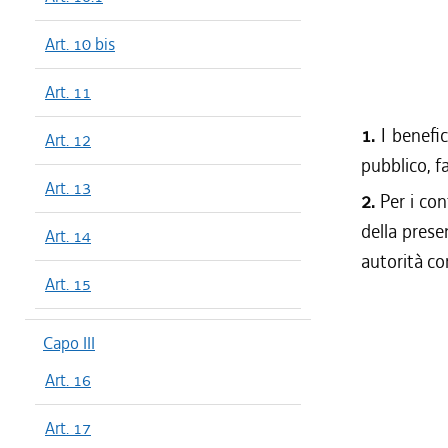
Art. 10 bis
Art. 11
1.
I benefi
Art. 12
pubblico, fa
Art. 13
2.
Per i con
della prese
Art. 14
autorità c
Art. 15
Capo III
Art. 16
Art. 17