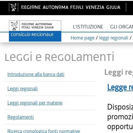
L'ISTITUZIONE
GLI ORGA
Home page
/
leggi regionali
/
LEGGI E REGOLAMENTI
Leggi re
Introduzione alla banca dati
Legge r
Leggi regionali
Leggi regionali per materie
Disposiz
promozi
Regolamenti
opportu
Ricerca cronologica fonti normative