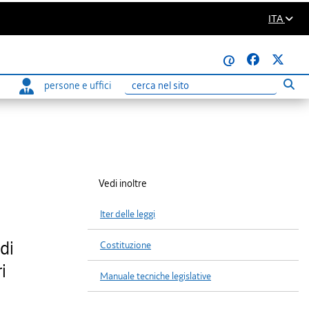
ITA
@
persone e uffici
Eseg
Ricerca
Vedi inoltre
Iter delle leggi
di
Costituzione
i
Manuale tecniche legislative