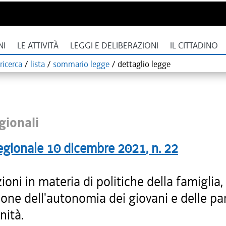
NI
LE ATTIVITÀ
LEGGI E DELIBERAZIONI
IL CITTADINO
ricerca
/
lista
/
sommario legge
/
dettaglio legge
gionali
egionale
10 dicembre 2021
, n.
22
ioni in materia di politiche della famiglia, 
one dell'autonomia dei giovani e delle par
nità.