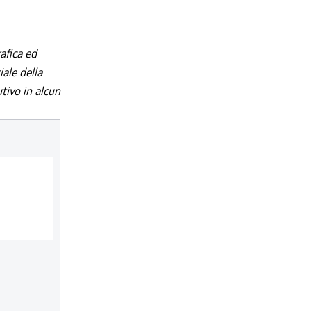
afica ed
iale della
utivo in alcun