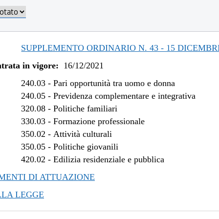
/2023 al 30/10/2023
/2023 al 06/03/2023
/2022 al 31/12/2022
/2022 al 09/11/2022
SUPPLEMENTO ORDINARIO N. 43 - 15 DICEMBR
/2022 al 08/08/2022
trata in vigore:
16/12/2021
/2021 al 13/06/2022
240.03
-
Pari opportunità tra uomo e donna
240.05
-
Previdenza complementare e integrativa
320.08
-
Politiche familiari
330.03
-
Formazione professionale
350.02
-
Attività culturali
350.05
-
Politiche giovanili
420.02
-
Edilizia residenziale e pubblica
ENTI DI ATTUAZIONE
LLA LEGGE