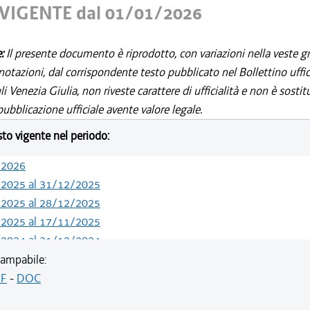
VIGENTE dal 01/01/2026
e:
Il presente documento è riprodotto, con variazioni nella veste gr
notazioni, dal corrispondente testo pubblicato nel Bollettino uffic
i Venezia Giulia, non riveste carattere di ufficialità e non è sostit
ubblicazione ufficiale avente valore legale.
esto vigente nel periodo:
/2026
/2025 al 31/12/2025
/2025 al 28/12/2025
/2025 al 17/11/2025
/2024 al 31/12/2024
/2024 al 09/08/2024
ampabile:
/2024 al 13/05/2024
F
-
DOC
/2023 al 31/12/2023