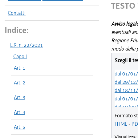
TESTO 
Contatti
Avviso legal
Indice:
eventuali an
Regione Friul
L.R. n. 22/2021
modo della p
Capo I
Scegli il t
Art. 1
dal 01/01
dal 29/12
Art. 2
dal 18/11
Art. 3
dal 01/01
dal 10/08
Art. 4
dal 14/05
Formato st
dal 01/01
HTML
-
PD
Art. 5
dal 31/10
Visualizza: