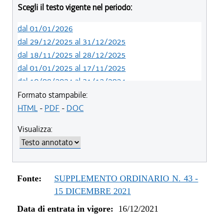
Scegli il testo vigente nel periodo:
dal 01/01/2026
dal 29/12/2025 al 31/12/2025
dal 18/11/2025 al 28/12/2025
dal 01/01/2025 al 17/11/2025
dal 10/08/2024 al 31/12/2024
dal 14/05/2024 al 09/08/2024
Formato stampabile:
dal 01/01/2024 al 13/05/2024
HTML
-
PDF
-
DOC
dal 31/10/2023 al 31/12/2023
Visualizza:
dal 07/03/2023 al 30/10/2023
dal 01/01/2023 al 06/03/2023
dal 10/11/2022 al 31/12/2022
dal 09/08/2022 al 09/11/2022
Fonte:
SUPPLEMENTO ORDINARIO N. 43 -
dal 14/06/2022 al 08/08/2022
15 DICEMBRE 2021
dal 16/12/2021 al 13/06/2022
Data di entrata in vigore:
16/12/2021