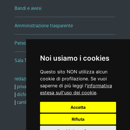
Bandi e avvisi
Amministrazione trasparente
Persone e Uffici
Noi usiamo i cookies
Sala Tiziano Tessitori
Questo sito NON utilizza alcun
redazione web
|
note legali
|
glossario
cookie di profilazione. Se vuoi
saperne di più leggi l'
informativa
|
privacy
|
social media policy
estesa sull'uso dei cookie
.
|
dichiarazione di accessibilità
|
feedback
|
cambio preferenze cookie
Accetta
Rifiuta
Realizzato da