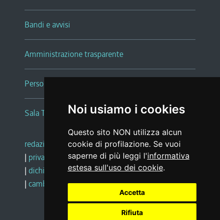
Bandi e avvisi
Amministrazione trasparente
Persone e Uffici
Noi usiamo i cookies
Sala Tiziano Tessitori
Questo sito NON utilizza alcun
redazione web
|
note legali
|
glossario
cookie di profilazione. Se vuoi
saperne di più leggi l'
informativa
|
privacy
|
social media policy
estesa sull'uso dei cookie
.
|
dichiarazione di accessibilità
|
feedback
|
cambio preferenze cookie
Accetta
Rifiuta
Realizzato da