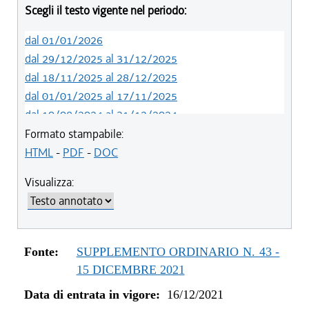
Scegli il testo vigente nel periodo:
dal 01/01/2026
dal 29/12/2025 al 31/12/2025
dal 18/11/2025 al 28/12/2025
dal 01/01/2025 al 17/11/2025
dal 10/08/2024 al 31/12/2024
dal 14/05/2024 al 09/08/2024
Formato stampabile:
dal 01/01/2024 al 13/05/2024
HTML
-
PDF
-
DOC
dal 31/10/2023 al 31/12/2023
Visualizza:
dal 07/03/2023 al 30/10/2023
dal 01/01/2023 al 06/03/2023
dal 10/11/2022 al 31/12/2022
dal 09/08/2022 al 09/11/2022
Fonte:
SUPPLEMENTO ORDINARIO N. 43 -
dal 14/06/2022 al 08/08/2022
15 DICEMBRE 2021
dal 16/12/2021 al 13/06/2022
Data di entrata in vigore:
16/12/2021