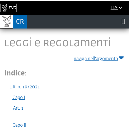
ITA
LEGGI E REGOLAMENTI
naviga nell'argomento
Indice:
L.R. n. 19/2021
Capo I
Art. 1
Capo II