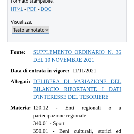
dal 11/11/2021 al 08/08/2022
Formato stampabile:
HTML
-
PDF
-
DOC
Visualizza:
Fonte:
SUPPLEMENTO ORDINARIO N. 36
DEL 10 NOVEMBRE 2021
Data di entrata in vigore:
11/11/2021
Allegati:
DELIBERA DI VARIAZIONE DEL
BILANCIO RIPORTANTE I DATI
D'INTERESSE DEL TESORIERE
Materia:
120.12
-
Enti regionali o a
partecipazione regionale
340.01
-
Sport
350.01
-
Beni culturali, storici ed