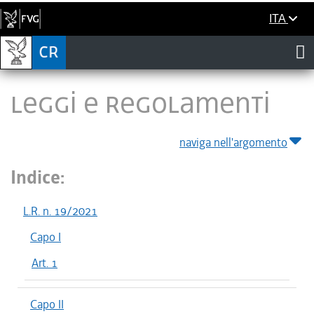
ITA
LEGGI E REGOLAMENTI
naviga nell'argomento
Indice:
L.R. n. 19/2021
Capo I
Art. 1
Capo II