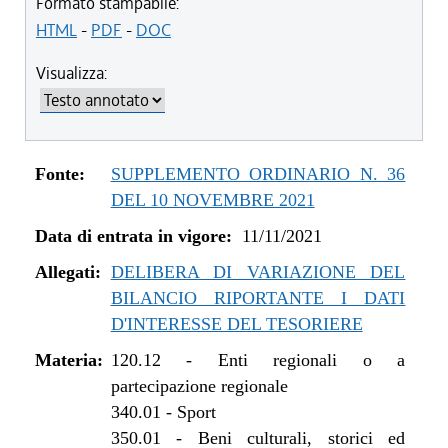
dal 11/11/2021 al 08/08/2022
Formato stampabile:
HTML
-
PDF
-
DOC
Visualizza:
Fonte:
SUPPLEMENTO ORDINARIO N. 36
DEL 10 NOVEMBRE 2021
Data di entrata in vigore:
11/11/2021
Allegati:
DELIBERA DI VARIAZIONE DEL
BILANCIO RIPORTANTE I DATI
D'INTERESSE DEL TESORIERE
Materia:
120.12
-
Enti regionali o a
partecipazione regionale
340.01
-
Sport
350.01
-
Beni culturali, storici ed