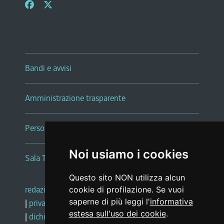
Bandi e avvisi
Amministrazione trasparente
Persone e Uffici
Noi usiamo i cookies
Sala Tiziano Tessitori
Questo sito NON utilizza alcun
redazione web
|
note legali
|
glossario
cookie di profilazione. Se vuoi
saperne di più leggi l'
informativa
|
privacy
|
social media policy
estesa sull'uso dei cookie
.
|
dichiarazione di accessibilità
|
feedback