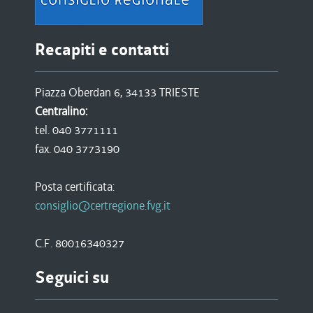
Recapiti e contatti
Piazza Oberdan 6, 34133 TRIESTE
Centralino:
tel. 040 3771111
fax. 040 3773190
Posta certificata:
consiglio@certregione.fvg.it
C.F. 80016340327
Seguici su