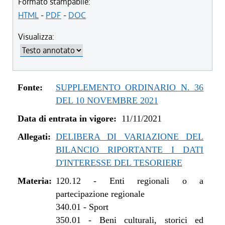
dal 11/11/2021 al 08/08/2022
Formato stampabile:
HTML
-
PDF
-
DOC
Visualizza:
Fonte:
SUPPLEMENTO ORDINARIO N. 36
DEL 10 NOVEMBRE 2021
Data di entrata in vigore:
11/11/2021
Allegati:
DELIBERA DI VARIAZIONE DEL
BILANCIO RIPORTANTE I DATI
D'INTERESSE DEL TESORIERE
Materia:
120.12
-
Enti regionali o a
partecipazione regionale
340.01
-
Sport
350.01
-
Beni culturali, storici ed