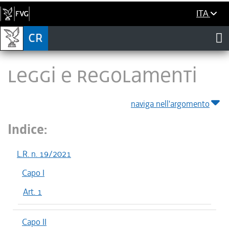
ITA
LEGGI E REGOLAMENTI
naviga nell'argomento
Indice:
L.R. n. 19/2021
Capo I
Art. 1
Capo II