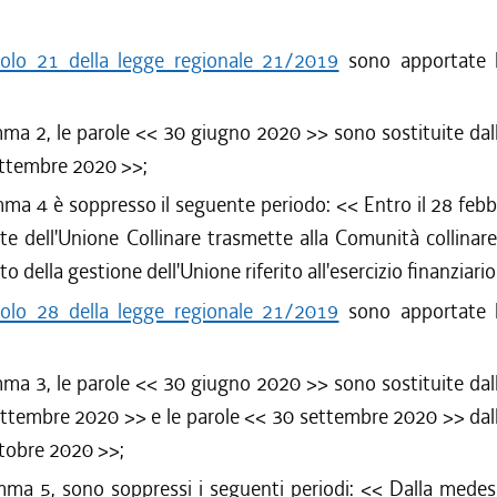
colo 21 della legge regionale 21/2019
sono apportate l
mma 2, le parole <<
30 giugno 2020
>> sono sostituite dal
ettembre 2020
>>;
mma 4 è soppresso il seguente periodo: <<
Entro il 28 febb
te dell'Unione Collinare trasmette alla Comunità collinare d
o della gestione dell'Unione riferito all'esercizio finanziari
colo 28 della legge regionale 21/2019
sono apportate l
mma 3, le parole <<
30 giugno 2020
>> sono sostituite dal
ettembre 2020
>> e le parole <<
30 settembre 2020
>> dal
tobre 2020
>>;
mma 5, sono soppressi i seguenti periodi: <<
Dalla medes