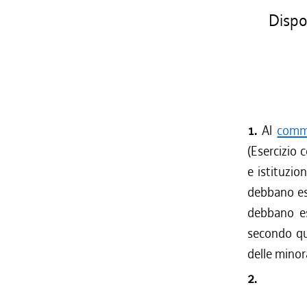
Dispos
1.
Al
comma
(Esercizio c
e istituzio
debbano ess
debbano es
secondo qu
delle mino
2.