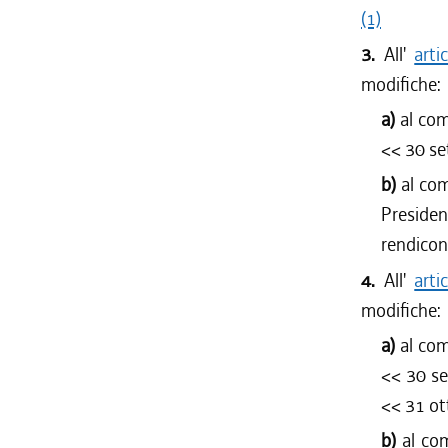
(1)
3.
All'
arti
modifiche:
a)
al co
<<
30 s
b)
al co
Presiden
rendicont
4.
All'
arti
modifiche:
a)
al co
<<
30 s
<<
31 ot
b)
al co