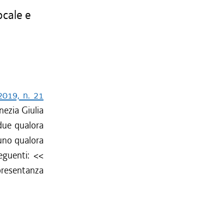
ocale e
2019, n. 21
enezia Giulia
due qualora
 uno qualora
eguenti: <<
presentanza