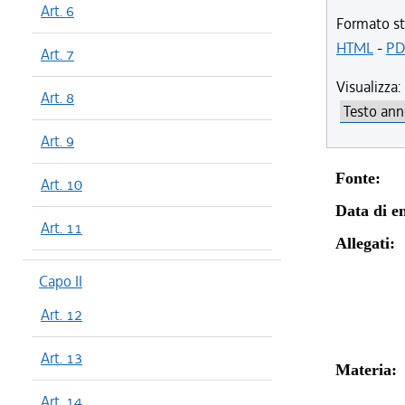
Art. 6
Formato st
HTML
-
PD
Art. 7
Visualizza:
Art. 8
Art. 9
Fonte:
Art. 10
Data di en
Art. 11
Allegati:
Capo II
Art. 12
Art. 13
Materia:
Art. 14