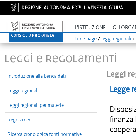
L'ISTITUZIONE
GLI ORGA
Home page
/
leggi regionali
/
LEGGI E REGOLAMENTI
Leggi re
Introduzione alla banca dati
Legge r
Leggi regionali
Leggi regionali per materie
Disposiz
finanza 
Regolamenti
cooperaz
Ricerca cronologica fonti normative