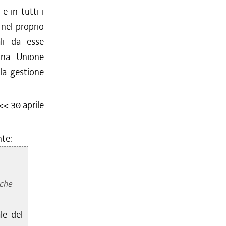
 in tutti i
 nel proprio
ali da esse
cuna Unione
la gestione
 <<
30 aprile
nte:
 che
le del