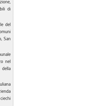
zione,
ili di
le del
Comuni
o, San
munale
zo nel
 della
uliana
zienda
ciechi