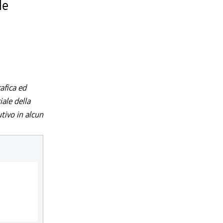
le
afica ed
iale della
utivo in alcun