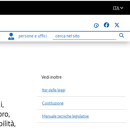
ITA
@
persone e uffici
Eseg
Ricerca
Vedi inoltre
Iter delle leggi
i,
Costituzione
oro,
Manuale tecniche legislative
ilità,