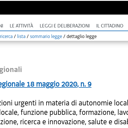
NI
LE ATTIVITÀ
LEGGI E DELIBERAZIONI
IL CITTADINO
ricerca
/
lista
/
sommario legge
/
dettaglio legge
gionali
egionale
18 maggio 2020
, n.
9
ioni urgenti in materia di autonomie local
locale, funzione pubblica, formazione, lav
ione, ricerca e innovazione, salute e disab