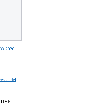
O 2020
resse del
TIVE -