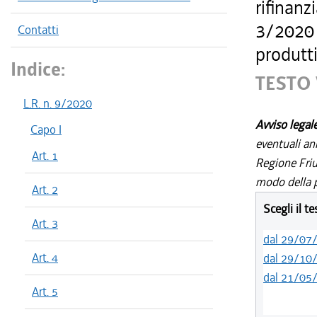
rifinanz
3/2020 
Contatti
produtti
Indice:
TESTO 
L.R. n. 9/2020
Avviso legal
Capo I
eventuali an
Art. 1
Regione Friul
modo della p
Art. 2
Scegli il t
Art. 3
dal 29/07
Art. 4
dal 29/10
dal 21/05
Art. 5