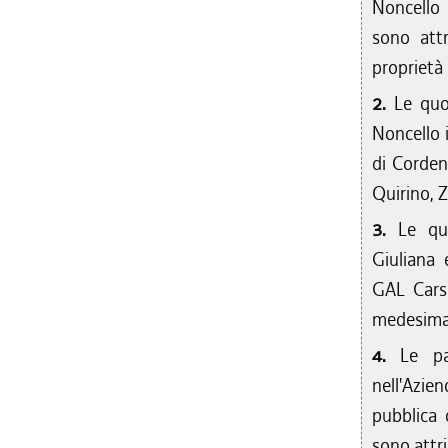
Noncello 
sono attr
proprietà 
2.
Le quo
Noncello 
di Corden
Quirino, 
3.
Le qu
Giuliana 
GAL Carso
medesima 
4.
Le pa
nell'Azie
pubblica 
sono attri