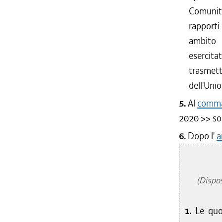
Comunità
rapporti 
ambito 
esercit
trasmett
dell'Unio
5.
Al
comma 
2020
>> son
6.
Dopo l'
a
(Disposi
1.
Le quo