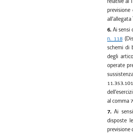
relative ai 
previsione 
all'allegata
6.
Ai sensi d
n. 118
(Dis
schemi di b
degli artic
operate pre
sussistenza
11.353.101
dell'eserciz
al comma 7
7.
Ai sens
disposte le
previsione d