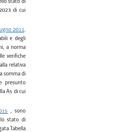
ello stato di
-2023 di cui
giugno 2011,
ili e degli
smi, a norma
le verifiche
lla relativa
 la somma di
ne presunto
lla A5 di cui
2015
, sono
llo stato di
egata Tabella