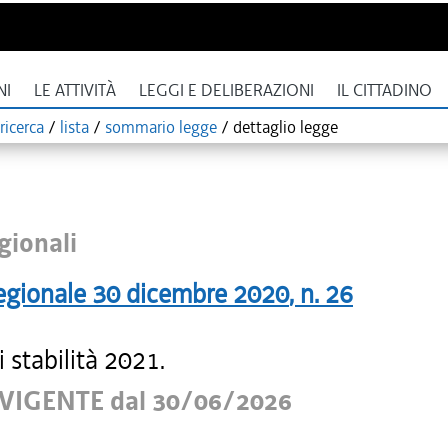
NI
LE ATTIVITÀ
LEGGI E DELIBERAZIONI
IL CITTADINO
ricerca
/
lista
/
sommario legge
/
dettaglio legge
gionali
egionale
30 dicembre 2020
, n.
26
 stabilità 2021.
VIGENTE dal 30/06/2026