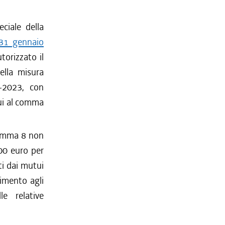
ciale della
 31 gennaio
torizzato il
ella misura
-2023, con
cui al comma
 comma 8 non
00 euro per
i dai mutui
rimento agli
le relative