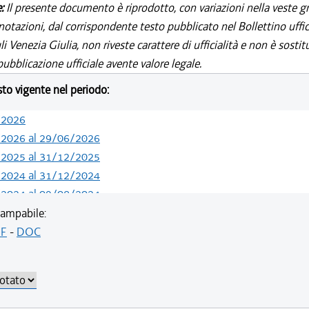
e:
Il presente documento è riprodotto, con variazioni nella veste gr
notazioni, dal corrispondente testo pubblicato nel Bollettino uffic
i Venezia Giulia, non riveste carattere di ufficialità e non è sostit
ubblicazione ufficiale avente valore legale.
esto vigente nel periodo:
/2026
/2026 al 29/06/2026
/2025 al 31/12/2025
/2024 al 31/12/2024
/2024 al 09/08/2024
/2024 al 13/05/2024
ampabile:
/2023 al 31/12/2023
F
-
DOC
/2023 al 30/10/2023
/2023 al 11/08/2023
/2023 al 06/03/2023
/2022 al 31/12/2022