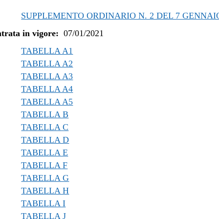
/2022 al 08/08/2022
SUPPLEMENTO ORDINARIO N. 2 DEL 7 GENNAIO
/2022 al 13/06/2022
trata in vigore:
07/01/2021
/2021 al 31/12/2021
/2021 al 05/11/2021
TABELLA A1
/2021 al 11/08/2021
TABELLA A2
/2021 al 19/05/2021
TABELLA A3
TABELLA A4
/2021 al 26/04/2021
TABELLA A5
/2021 al 25/02/2021
TABELLA B
TABELLA C
TABELLA D
TABELLA E
TABELLA F
TABELLA G
TABELLA H
TABELLA I
TABELLA J