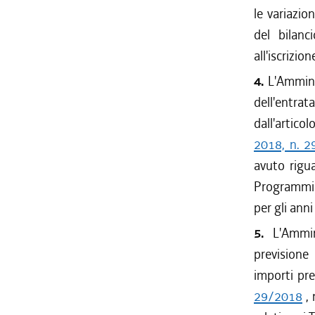
le variazion
del bilanc
all'iscrizio
4.
L'Ammini
dell'entrat
dall'artico
2018, n. 2
avuto riguar
Programmi e
per gli anni
5.
L'Ammi
previsione
importi pre
29/2018
, 