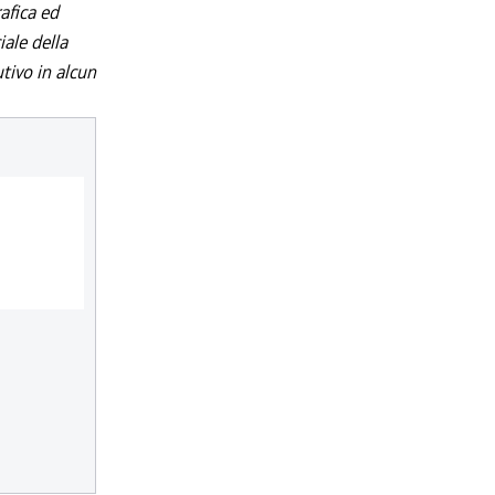
afica ed
iale della
utivo in alcun