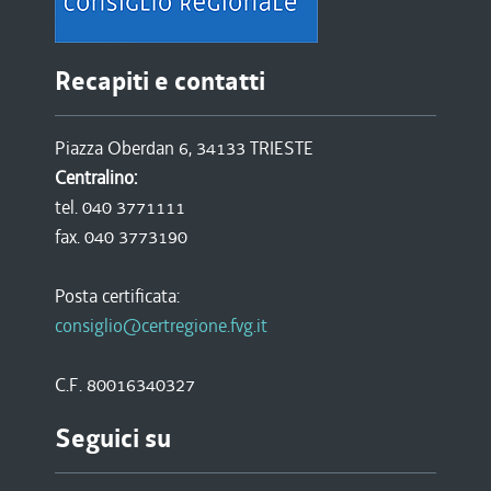
Recapiti e contatti
Piazza Oberdan 6, 34133 TRIESTE
Centralino:
tel. 040 3771111
fax. 040 3773190
Posta certificata:
consiglio@certregione.fvg.it
C.F. 80016340327
Seguici su