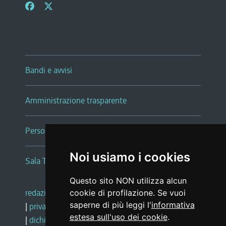
Bandi e avvisi
Amministrazione trasparente
Persone e Uffici
Noi usiamo i cookies
Sala Tiziano Tessitori
Questo sito NON utilizza alcun
redazione web
|
note legali
|
glossario
cookie di profilazione. Se vuoi
saperne di più leggi l'
informativa
|
privacy
|
social media policy
estesa sull'uso dei cookie
.
|
dichiarazione di accessibilità
|
feedback