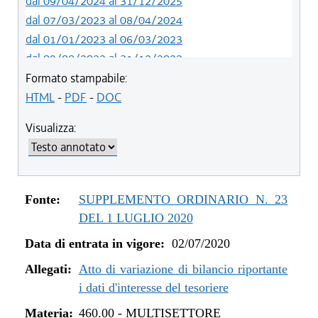
dal 09/04/2024 al 31/12/2025
dal 07/03/2023 al 08/04/2024
dal 01/01/2023 al 06/03/2023
dal 09/08/2022 al 31/12/2022
dal 12/08/2021 al 31/12/2021
Formato stampabile:
dal 20/05/2021 al 11/08/2021
HTML
-
PDF
-
DOC
dal 27/04/2021 al 19/05/2021
Visualizza:
dal 01/01/2021 al 26/04/2021
dal 12/11/2020 al 31/12/2020
dal 29/10/2020 al 11/11/2020
dal 02/07/2020 al 28/10/2020
Fonte:
SUPPLEMENTO ORDINARIO N. 23
DEL 1 LUGLIO 2020
Data di entrata in vigore:
02/07/2020
Allegati:
Atto di variazione di bilancio riportante
i dati d'interesse del tesoriere
Materia:
460.00
-
MULTISETTORE