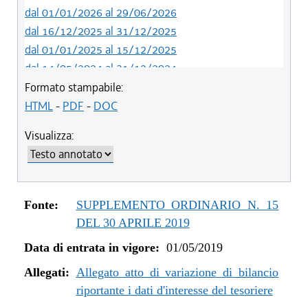
dal 01/01/2026 al 29/06/2026
dal 16/12/2025 al 31/12/2025
dal 01/01/2025 al 15/12/2025
dal 14/05/2024 al 31/12/2024
dal 12/08/2023 al 13/05/2024
Formato stampabile:
dal 05/08/2022 al 11/08/2023
HTML
-
PDF
-
DOC
dal 06/11/2021 al 04/08/2022
Visualizza:
dal 12/08/2021 al 05/11/2021
dal 26/02/2021 al 11/08/2021
dal 02/07/2020 al 25/02/2021
dal 01/01/2020 al 01/07/2020
Fonte:
SUPPLEMENTO ORDINARIO N. 15
dal 07/11/2019 al 31/12/2019
DEL 30 APRILE 2019
dal 11/07/2019 al 06/11/2019
Data di entrata in vigore:
01/05/2019
dal 01/05/2019 al 10/07/2019
Allegati:
Allegato atto di variazione di bilancio
riportante i dati d'interesse del tesoriere