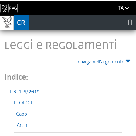
ITA
LEGGI E REGOLAMENTI
naviga nell'argomento
Indice:
L.R. n. 6/2019
TITOLO I
Capo I
Art. 1