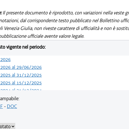
e:
Il presente documento è riprodotto, con variazioni nella veste gr
notazioni, dal corrispondente testo pubblicato nel Bollettino uffic
i Venezia Giulia, non riveste carattere di ufficialità e non è sostit
ubblicazione ufficiale avente valore legale.
esto vigente nel periodo:
/2026
/2026 al 29/06/2026
/2025 al 31/12/2025
/2025 al 15/12/2025
/2024 al 31/12/2024
/2023 al 13/05/2024
ampabile:
/2022 al 11/08/2023
F
-
DOC
/2021 al 04/08/2022
/2021 al 05/11/2021