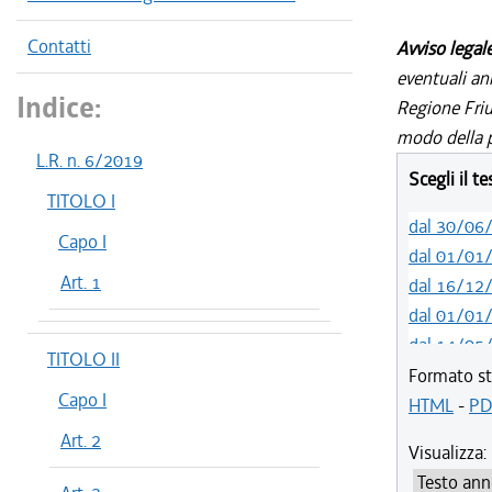
Contatti
Avviso legal
eventuali an
Indice:
Regione Friul
modo della p
L.R. n. 6/2019
Scegli il t
TITOLO I
dal 30/06
Capo I
dal 01/01
Art. 1
dal 16/12
dal 01/01
dal 14/05
TITOLO II
dal 12/08
Formato st
Capo I
dal 05/08
HTML
-
PD
dal 06/11
Art. 2
Visualizza:
dal 12/08