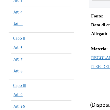
Art. 3
dal 26/02
dal 02/07
Art. 4
dal 01/01
Fonte:
dal 07/11
Art. 5
Data di en
dal 11/07
dal 01/05
Allegati:
Capo II
Art. 6
Materia:
REGOLAM
Art. 7
ITER DE
Art. 8
Capo III
Art. 9
(Disposi
Art. 10