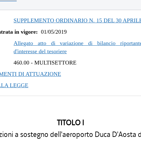
/2021 al 11/08/2021
/2020 al 25/02/2021
/2020 al 01/07/2020
SUPPLEMENTO ORDINARIO N. 15 DEL 30 APRILE
/2019 al 31/12/2019
trata in vigore:
01/05/2019
/2019 al 06/11/2019
/2019 al 10/07/2019
Allegato atto di variazione di bilancio riportant
d'interesse del tesoriere
460.00
-
MULTISETTORE
ENTI DI ATTUAZIONE
LLA LEGGE
TITOLO I
zioni a sostegno dell'aeroporto Duca D'Aosta di