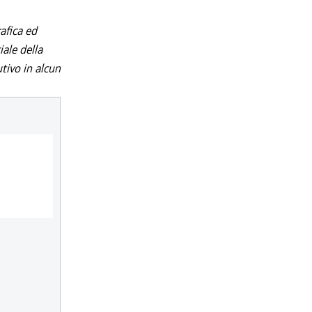
afica ed
iale della
utivo in alcun