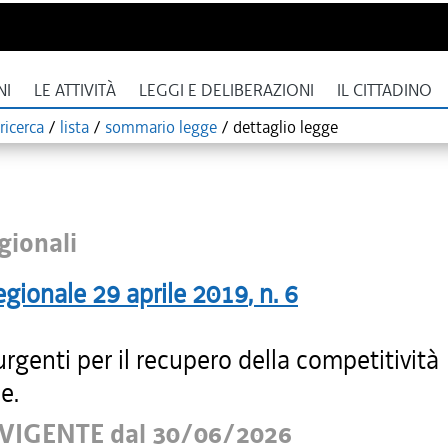
NI
LE ATTIVITÀ
LEGGI E DELIBERAZIONI
IL CITTADINO
ricerca
/
lista
/
sommario legge
/
dettaglio legge
gionali
egionale
29 aprile 2019
, n.
6
rgenti per il recupero della competitività
e.
VIGENTE dal 30/06/2026