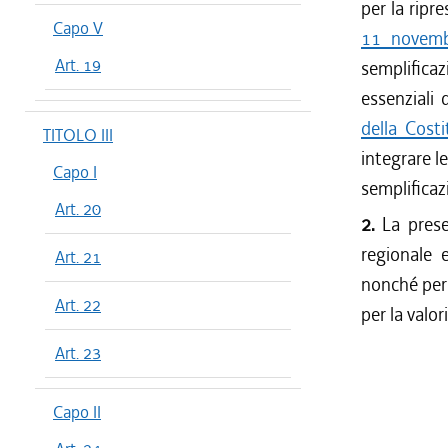
per la ripre
Capo V
11 novemb
Art. 19
semplifica
essenziali 
della Costi
TITOLO III
integrare l
Capo I
semplificazi
Art. 20
2.
La prese
regionale e
Art. 21
nonché per 
Art. 22
per la valor
Art. 23
Capo II