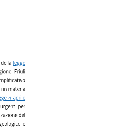
 della
legge
ione Friuli
plificativo
i in materia
gge 4 aprile
urgenti per
izzazione del
ogeologico e