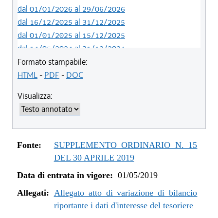
dal 01/01/2026 al 29/06/2026
dal 16/12/2025 al 31/12/2025
dal 01/01/2025 al 15/12/2025
dal 14/05/2024 al 31/12/2024
dal 12/08/2023 al 13/05/2024
Formato stampabile:
dal 05/08/2022 al 11/08/2023
HTML
-
PDF
-
DOC
dal 06/11/2021 al 04/08/2022
Visualizza:
dal 12/08/2021 al 05/11/2021
dal 26/02/2021 al 11/08/2021
dal 02/07/2020 al 25/02/2021
dal 01/01/2020 al 01/07/2020
Fonte:
SUPPLEMENTO ORDINARIO N. 15
dal 07/11/2019 al 31/12/2019
DEL 30 APRILE 2019
dal 11/07/2019 al 06/11/2019
Data di entrata in vigore:
01/05/2019
dal 01/05/2019 al 10/07/2019
Allegati:
Allegato atto di variazione di bilancio
riportante i dati d'interesse del tesoriere