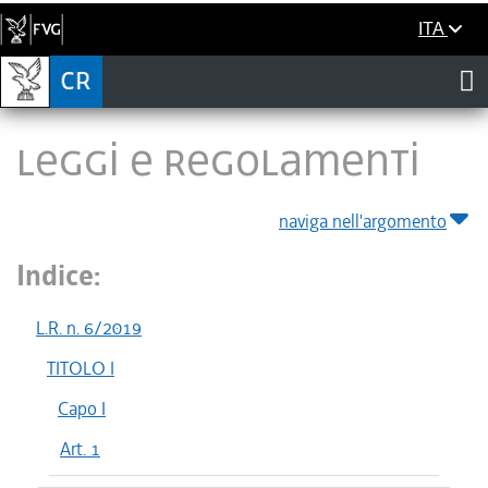
ITA
LEGGI E REGOLAMENTI
naviga nell'argomento
Indice:
L.R. n. 6/2019
TITOLO I
Capo I
Art. 1