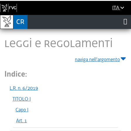
ITA
LEGGI E REGOLAMENTI
naviga nell'argomento
Indice:
L.R. n. 6/2019
TITOLO I
Capo I
Art. 1