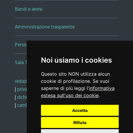
Bandi e avvisi
Amministrazione trasparente
Persone e Uffici
Noi usiamo i cookies
Sala Tiziano Tessitori
Questo sito NON utilizza alcun
redazione web
|
note legali
|
glossario
cookie di profilazione. Se vuoi
saperne di più leggi l'
informativa
|
privacy
|
social media policy
estesa sull'uso dei cookie
.
|
dichiarazione di accessibilità
|
feedback
|
cambio preferenze cookie
Accetta
Rifiuta
Realizzato da