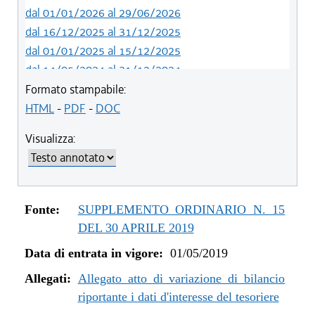
dal 01/01/2026 al 29/06/2026
dal 16/12/2025 al 31/12/2025
dal 01/01/2025 al 15/12/2025
dal 14/05/2024 al 31/12/2024
dal 12/08/2023 al 13/05/2024
Formato stampabile:
dal 05/08/2022 al 11/08/2023
HTML
-
PDF
-
DOC
dal 06/11/2021 al 04/08/2022
Visualizza:
dal 12/08/2021 al 05/11/2021
dal 26/02/2021 al 11/08/2021
dal 02/07/2020 al 25/02/2021
dal 01/01/2020 al 01/07/2020
Fonte:
SUPPLEMENTO ORDINARIO N. 15
dal 07/11/2019 al 31/12/2019
DEL 30 APRILE 2019
dal 11/07/2019 al 06/11/2019
Data di entrata in vigore:
01/05/2019
dal 01/05/2019 al 10/07/2019
Allegati:
Allegato atto di variazione di bilancio
riportante i dati d'interesse del tesoriere